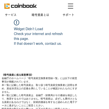
​サービス
暗号資産とは
サポート
Widget Didn’t Load
Check your internet and refresh
this page.
If that doesn’t work, contact us.
《暗号資産に係る留意事項》
金融庁のホームページ「暗号資産交換業者登録一覧」には以下の留意
事項が掲載されています。
本一覧に記載した暗号資産は、取り扱う暗号資産交換業者に説明を求
め、資金決済法上の定義を満たしていることが確認されたものにすぎ
ません。
本一覧に記載した暗号資産は、金融庁・財務局がその価値を保証した
り、推奨するものではありません。暗号資産は、必ずしも裏付けとな
る資産があるわけではなく、財産的価値を有すると認められた電子デ
ータに過ぎないことにご留意ください。
暗号資産の取引を行う際には、以下の注意点にご留意ください。