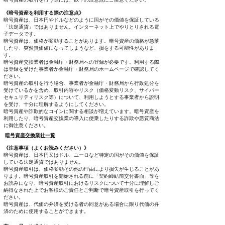
《暗号資産を利用する際の注意点》
暗号資産は、日本円やドルなどのように国がその価値を保証している
「法定通貨」ではありません。インターネット上でやりとりされる電
子データです。
暗号資産は、価格が変動することがあります。暗号資産の価格が急落
したり、突然無価値になってしまうなど、損をする可能性がありま
す。
暗号資産交換業者は金融庁・財務局への登録が必要です。利用する際
は登録を受けた事業者か金融庁・財務局のホームページで確認してく
ださい。
暗号資産の取引を行う場合、事業者が金融庁・財務局から行政処分を
受けているかを含め、取引内容やリスク（価格変動リスク、サイバー
セキュリティリスク等）について、利用しようとする事業者から説明
を受け、十分に理解するようにしてください。
暗号資産や詐欺的なコインに関する相談が増えています。暗号資産を
利用したり、暗号資産交換業の導入に便乗したりする詐欺や悪質商法
に御注意ください。
暗号資産交換業社一覧
《注意事項（よくお読みください）》
暗号資産は、日本円又はドル、ユーロなど特定の国がその価値を保証
している法定通貨ではありません。
暗号資産取引は、価格変動その他の理由により損失が生じることがあ
ります。暗号資産取引を開始される前に「契約締結前交付書面」等を
お読みになり、暗号資産取引におけるリスクについて十分に理解しご
納得なされた上でお客様のご責任とご判断で暗号資産取引を行ってく
ださい。
暗号資産は、代価の弁済を受ける者の同意がある場合に限り代価の弁
済のために使用することができます。