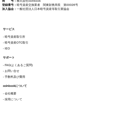
商 号：
株式会社coinbook
登録番号：
暗号資産交換業者 関東財務局長 第00026号
加入協会：
一般社団法人日本暗号資産等取引業協会
サービス
- 暗号資産取引所
- 暗号資産OTC取引
- IEO
サポート
- FAQ(よくあるご質問)
- お問い合せ
- 手数料及び費用
coinbookについて
- 会社概要
- 採用について
ご利用にあたって
- 各種規約
- 特定商取引法に基づく表示
- プライバシーポリシー