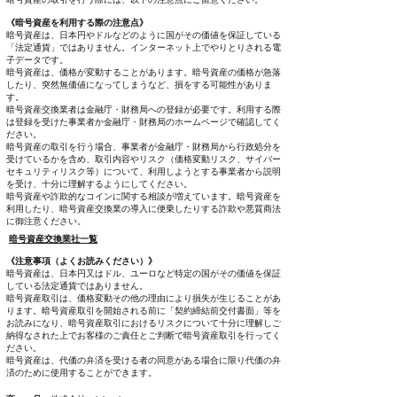
《暗号資産を利用する際の注意点》
暗号資産は、日本円やドルなどのように国がその価値を保証している
「法定通貨」ではありません。インターネット上でやりとりされる電
子データです。
暗号資産は、価格が変動することがあります。暗号資産の価格が急落
したり、突然無価値になってしまうなど、損をする可能性がありま
す。
暗号資産交換業者は金融庁・財務局への登録が必要です。利用する際
は登録を受けた事業者か金融庁・財務局のホームページで確認してく
ださい。
暗号資産の取引を行う場合、事業者が金融庁・財務局から行政処分を
受けているかを含め、取引内容やリスク（価格変動リスク、サイバー
セキュリティリスク等）について、利用しようとする事業者から説明
を受け、十分に理解するようにしてください。
暗号資産や詐欺的なコインに関する相談が増えています。暗号資産を
利用したり、暗号資産交換業の導入に便乗したりする詐欺や悪質商法
に御注意ください。
暗号資産交換業社一覧
《注意事項（よくお読みください）》
暗号資産は、日本円又はドル、ユーロなど特定の国がその価値を保証
している法定通貨ではありません。
暗号資産取引は、価格変動その他の理由により損失が生じることがあ
ります。暗号資産取引を開始される前に「契約締結前交付書面」等を
お読みになり、暗号資産取引におけるリスクについて十分に理解しご
納得なされた上でお客様のご責任とご判断で暗号資産取引を行ってく
ださい。
暗号資産は、代価の弁済を受ける者の同意がある場合に限り代価の弁
済のために使用することができます。