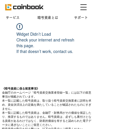
​サービス
暗号資産とは
サポート
Widget Didn’t Load
Check your internet and refresh
this page.
If that doesn’t work, contact us.
《暗号資産に係る留意事項》
金融庁のホームページ「暗号資産交換業者登録一覧」には以下の留意
事項が掲載されています。
本一覧に記載した暗号資産は、取り扱う暗号資産交換業者に説明を求
め、資金決済法上の定義を満たしていることが確認されたものにすぎ
ません。
本一覧に記載した暗号資産は、金融庁・財務局がその価値を保証した
り、推奨するものではありません。暗号資産は、必ずしも裏付けとな
る資産があるわけではなく、財産的価値を有すると認められた電子デ
ータに過ぎないことにご留意ください。
暗号資産の取引を行う際には、以下の注意点にご留意ください。