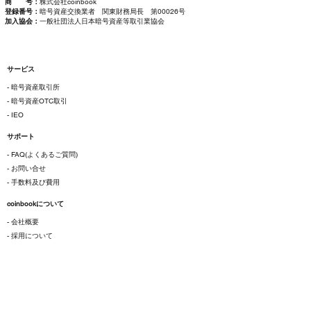
商 号：
株式会社coinbook
登録番号：
暗号資産交換業者 関東財務局長 第00026号
加入協会：
一般社団法人日本暗号資産等取引業協会
サービス
- 暗号資産取引所
- 暗号資産OTC取引
- IEO
サポート
- FAQ(よくあるご質問)
- お問い合せ
- 手数料及び費用
coinbookについて
- 会社概要
- 採用について
ご利用にあたって
- 各種規約
- 特定商取引法に基づく表示
- プライバシーポリシー