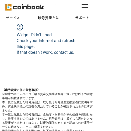
​サービス
暗号資産とは
サポート
Widget Didn’t Load
Check your internet and refresh
this page.
If that doesn’t work, contact us.
《暗号資産に係る留意事項》
金融庁のホームページ「暗号資産交換業者登録一覧」には以下の留意
事項が掲載されています。
本一覧に記載した暗号資産は、取り扱う暗号資産交換業者に説明を求
め、資金決済法上の定義を満たしていることが確認されたものにすぎ
ません。
本一覧に記載した暗号資産は、金融庁・財務局がその価値を保証した
り、推奨するものではありません。暗号資産は、必ずしも裏付けとな
る資産があるわけではなく、財産的価値を有すると認められた電子デ
ータに過ぎないことにご留意ください。
暗号資産の取引を行う際には、以下の注意点にご留意ください。