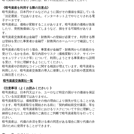
《暗号資産を利用する際の注意点》
暗号資産は、日本円やドルなどのように国がその価値を保証している
「法定通貨」ではありません。インターネット上でやりとりされる電
子データです。
暗号資産は、価格が変動することがあります。暗号資産の価格が急落
したり、突然無価値になってしまうなど、損をする可能性がありま
す。
暗号資産交換業者は金融庁・財務局への登録が必要です。利用する際
は登録を受けた事業者か金融庁・財務局のホームページで確認してく
ださい。
暗号資産の取引を行う場合、事業者が金融庁・財務局から行政処分を
受けているかを含め、取引内容やリスク（価格変動リスク、サイバー
セキュリティリスク等）について、利用しようとする事業者から説明
を受け、十分に理解するようにしてください。
暗号資産や詐欺的なコインに関する相談が増えています。暗号資産を
利用したり、暗号資産交換業の導入に便乗したりする詐欺や悪質商法
に御注意ください。
暗号資産交換業社一覧
《注意事項（よくお読みください）》
暗号資産は、日本円又はドル、ユーロなど特定の国がその価値を保証
している法定通貨ではありません。
暗号資産取引は、価格変動その他の理由により損失が生じることがあ
ります。暗号資産取引を開始される前に「契約締結前交付書面」等を
お読みになり、暗号資産取引におけるリスクについて十分に理解しご
納得なされた上でお客様のご責任とご判断で暗号資産取引を行ってく
ださい。
暗号資産は、代価の弁済を受ける者の同意がある場合に限り代価の弁
済のために使用することができます。