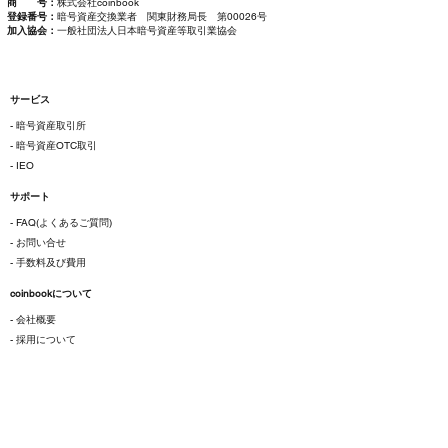
商 号：
株式会社coinbook
登録番号：
暗号資産交換業者 関東財務局長 第00026号
加入協会：
一般社団法人日本暗号資産等取引業協会
サービス
- 暗号資産取引所
- 暗号資産OTC取引
- IEO
サポート
- FAQ(よくあるご質問)
- お問い合せ
- 手数料及び費用
coinbookについて
- 会社概要
- 採用について
ご利用にあたって
- 各種規約
- 特定商取引法に基づく表示
- プライバシーポリシー