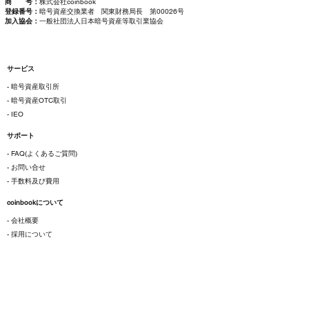
商 号：
株式会社coinbook
登録番号：
暗号資産交換業者 関東財務局長 第00026号
加入協会：
一般社団法人日本暗号資産等取引業協会
サービス
- 暗号資産取引所
- 暗号資産OTC取引
- IEO
サポート
- FAQ(よくあるご質問)
- お問い合せ
- 手数料及び費用
coinbookについて
- 会社概要
- 採用について
ご利用にあたって
- 各種規約
- 特定商取引法に基づく表示
- プライバシーポリシー