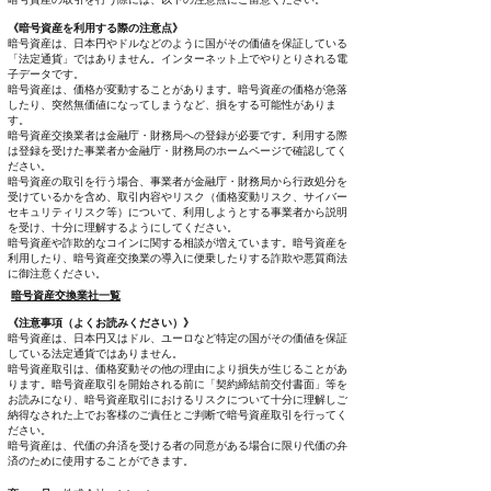
《暗号資産を利用する際の注意点》
暗号資産は、日本円やドルなどのように国がその価値を保証している
「法定通貨」ではありません。インターネット上でやりとりされる電
子データです。
暗号資産は、価格が変動することがあります。暗号資産の価格が急落
したり、突然無価値になってしまうなど、損をする可能性がありま
す。
暗号資産交換業者は金融庁・財務局への登録が必要です。利用する際
は登録を受けた事業者か金融庁・財務局のホームページで確認してく
ださい。
暗号資産の取引を行う場合、事業者が金融庁・財務局から行政処分を
受けているかを含め、取引内容やリスク（価格変動リスク、サイバー
セキュリティリスク等）について、利用しようとする事業者から説明
を受け、十分に理解するようにしてください。
暗号資産や詐欺的なコインに関する相談が増えています。暗号資産を
利用したり、暗号資産交換業の導入に便乗したりする詐欺や悪質商法
に御注意ください。
暗号資産交換業社一覧
《注意事項（よくお読みください）》
暗号資産は、日本円又はドル、ユーロなど特定の国がその価値を保証
している法定通貨ではありません。
暗号資産取引は、価格変動その他の理由により損失が生じることがあ
ります。暗号資産取引を開始される前に「契約締結前交付書面」等を
お読みになり、暗号資産取引におけるリスクについて十分に理解しご
納得なされた上でお客様のご責任とご判断で暗号資産取引を行ってく
ださい。
暗号資産は、代価の弁済を受ける者の同意がある場合に限り代価の弁
済のために使用することができます。