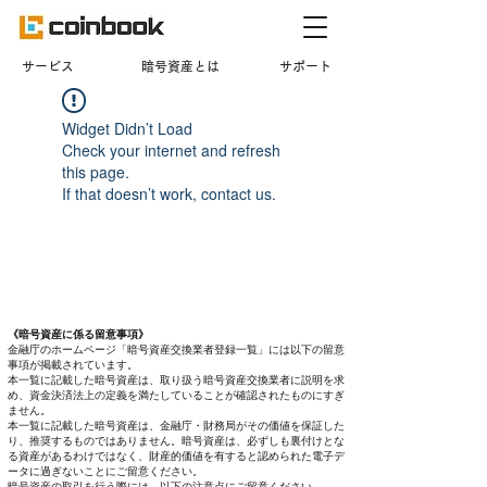
​サービス
暗号資産とは
サポート
Widget Didn’t Load
Check your internet and refresh
this page.
If that doesn’t work, contact us.
《暗号資産に係る留意事項》
金融庁のホームページ「暗号資産交換業者登録一覧」には以下の留意
事項が掲載されています。
本一覧に記載した暗号資産は、取り扱う暗号資産交換業者に説明を求
め、資金決済法上の定義を満たしていることが確認されたものにすぎ
ません。
本一覧に記載した暗号資産は、金融庁・財務局がその価値を保証した
り、推奨するものではありません。暗号資産は、必ずしも裏付けとな
る資産があるわけではなく、財産的価値を有すると認められた電子デ
ータに過ぎないことにご留意ください。
暗号資産の取引を行う際には、以下の注意点にご留意ください。