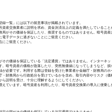
登録一覧」には以下の留意事項が掲載されています。
号資産交換業者に説明を求め、資金決済法上の定義を満たしていること
務局がその価値を保証したり、推奨するものではありません。暗号資産
た電子データに過ぎないことにご留意ください。
点にご留意ください。
がその価値を保証している「法定通貨」ではありません。インターネッ
す。暗号資産の価格が急落したり、突然無価値になってしまうなど、損
録が必要です。利用する際は登録を受けた事業者か金融庁・財務局のホ
庁・財務局から行政処分を受けているかを含め、取引内容やリスク（価
から説明を受け、十分に理解するようにしてください。
増えています。暗号資産を利用したり、暗号資産交換業の導入に便乗し
特定の国がその価値を保証している法定通貨ではありません。