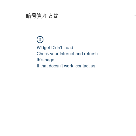
暗号資産とは
Widget Didn’t Load
Check your internet and refresh
this page.
If that doesn’t work, contact us.