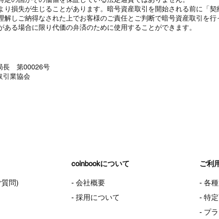
より損失が生じることがあります。暗号資産取引を開始される前に「契
理解しご納得なされた上でお客様のご責任とご判断で暗号資産取引を行
がある場合に限り代価の弁済のために使用することができます。
長 第00026号
取引業協会
coinbookについて
ご利
ご質問)
- 会社概要
- 各
- 採用について
- 
- プ