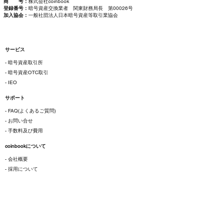
商 号：
株式会社coinbook
登録番号：
暗号資産交換業者 関東財務局長 第00026号
加入協会：
一般社団法人日本暗号資産等取引業協会
サービス
- 暗号資産取引所
- 暗号資産OTC取引
- IEO
サポート
- FAQ(よくあるご質問)
- お問い合せ
- 手数料及び費用
coinbookについて
- 会社概要
- 採用について
ご利用にあたって
- 各種規約
- 特定商取引法に基づく表示
- プライバシーポリシー