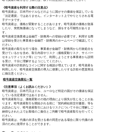
《暗号資産を利用する際の注意点》
暗号資産は、日本円やドルなどのように国がその価値を保証している
「法定通貨」ではありません。インターネット上でやりとりされる電
子データです。
暗号資産は、価格が変動することがあります。暗号資産の価格が急落
したり、突然無価値になってしまうなど、損をする可能性がありま
す。
暗号資産交換業者は金融庁・財務局への登録が必要です。利用する際
は登録を受けた事業者か金融庁・財務局のホームページで確認してく
ださい。
暗号資産の取引を行う場合、事業者が金融庁・財務局から行政処分を
受けているかを含め、取引内容やリスク（価格変動リスク、サイバー
セキュリティリスク等）について、利用しようとする事業者から説明
を受け、十分に理解するようにしてください。
暗号資産や詐欺的なコインに関する相談が増えています。暗号資産を
利用したり、暗号資産交換業の導入に便乗したりする詐欺や悪質商法
に御注意ください。
暗号資産交換業社一覧
《注意事項（よくお読みください）》
暗号資産は、日本円又はドル、ユーロなど特定の国がその価値を保証
している法定通貨ではありません。
暗号資産取引は、価格変動その他の理由により損失が生じることがあ
ります。暗号資産取引を開始される前に「契約締結前交付書面」等を
お読みになり、暗号資産取引におけるリスクについて十分に理解しご
納得なされた上でお客様のご責任とご判断で暗号資産取引を行ってく
ださい。
暗号資産は、代価の弁済を受ける者の同意がある場合に限り代価の弁
済のために使用することができます。