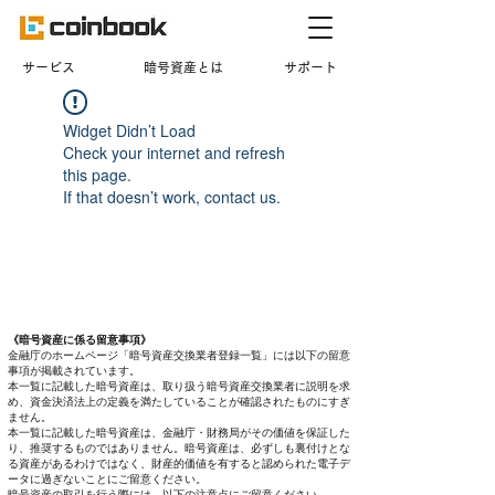
​サービス
暗号資産とは
サポート
Widget Didn’t Load
Check your internet and refresh
this page.
If that doesn’t work, contact us.
《暗号資産に係る留意事項》
金融庁のホームページ「暗号資産交換業者登録一覧」には以下の留意
事項が掲載されています。
本一覧に記載した暗号資産は、取り扱う暗号資産交換業者に説明を求
め、資金決済法上の定義を満たしていることが確認されたものにすぎ
ません。
本一覧に記載した暗号資産は、金融庁・財務局がその価値を保証した
り、推奨するものではありません。暗号資産は、必ずしも裏付けとな
る資産があるわけではなく、財産的価値を有すると認められた電子デ
ータに過ぎないことにご留意ください。
暗号資産の取引を行う際には、以下の注意点にご留意ください。