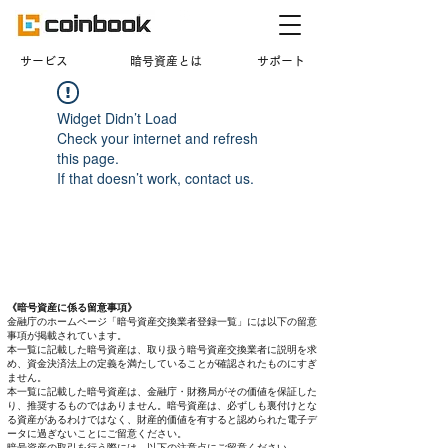
​サービス
暗号資産とは
サポート
Widget Didn’t Load
Check your internet and refresh
this page.
If that doesn’t work, contact us.
《暗号資産に係る留意事項》
金融庁のホームページ「暗号資産交換業者登録一覧」には以下の留意
事項が掲載されています。
本一覧に記載した暗号資産は、取り扱う暗号資産交換業者に説明を求
め、資金決済法上の定義を満たしていることが確認されたものにすぎ
ません。
本一覧に記載した暗号資産は、金融庁・財務局がその価値を保証した
り、推奨するものではありません。暗号資産は、必ずしも裏付けとな
る資産があるわけではなく、財産的価値を有すると認められた電子デ
ータに過ぎないことにご留意ください。
暗号資産の取引を行う際には、以下の注意点にご留意ください。