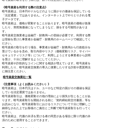
《暗号資産を利用する際の注意点》
暗号資産は、日本円やドルなどのように国がその価値を保証している
「法定通貨」ではありません。インターネット上でやりとりされる電
子データです。
暗号資産は、価格が変動することがあります。暗号資産の価格が急落
したり、突然無価値になってしまうなど、損をする可能性がありま
す。
暗号資産交換業者は金融庁・財務局への登録が必要です。利用する際
は登録を受けた事業者か金融庁・財務局のホームページで確認してく
ださい。
暗号資産の取引を行う場合、事業者が金融庁・財務局から行政処分を
受けているかを含め、取引内容やリスク（価格変動リスク、サイバー
セキュリティリスク等）について、利用しようとする事業者から説明
を受け、十分に理解するようにしてください。
暗号資産や詐欺的なコインに関する相談が増えています。暗号資産を
利用したり、暗号資産交換業の導入に便乗したりする詐欺や悪質商法
に御注意ください。
暗号資産交換業社一覧
《注意事項（よくお読みください）》
暗号資産は、日本円又はドル、ユーロなど特定の国がその価値を保証
している法定通貨ではありません。
暗号資産取引は、価格変動その他の理由により損失が生じることがあ
ります。暗号資産取引を開始される前に「契約締結前交付書面」等を
お読みになり、暗号資産取引におけるリスクについて十分に理解しご
納得なされた上でお客様のご責任とご判断で暗号資産取引を行ってく
ださい。
暗号資産は、代価の弁済を受ける者の同意がある場合に限り代価の弁
済のために使用することができます。