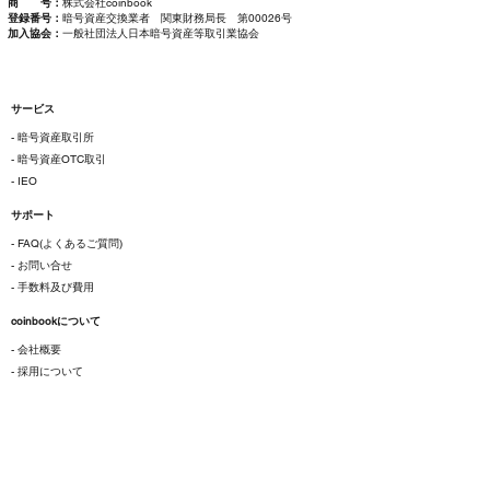
商 号：
株式会社coinbook
登録番号：
暗号資産交換業者 関東財務局長 第00026号
加入協会：
一般社団法人日本暗号資産等取引業協会
サービス
- 暗号資産取引所
- 暗号資産OTC取引
- IEO
サポート
- FAQ(よくあるご質問)
- お問い合せ
- 手数料及び費用
coinbookについて
- 会社概要
- 採用について
ご利用にあたって
- 各種規約
- 特定商取引法に基づく表示
- プライバシーポリシー