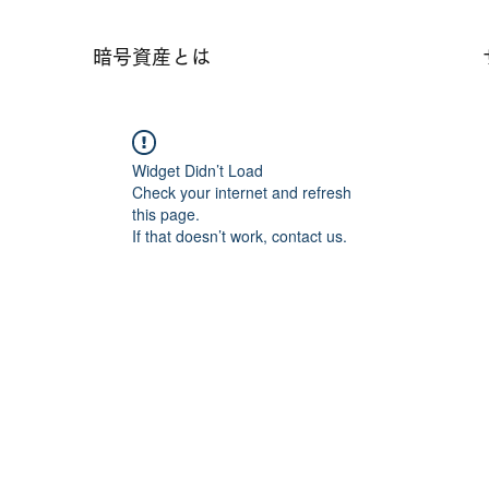
暗号資産とは
Widget Didn’t Load
Check your internet and refresh
this page.
If that doesn’t work, contact us.