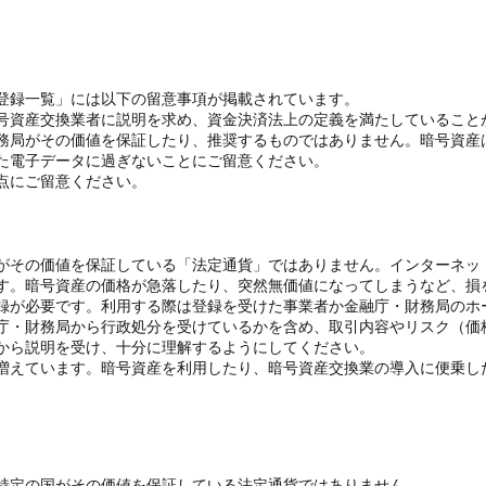
登録一覧」には以下の留意事項が掲載されています。
号資産交換業者に説明を求め、資金決済法上の定義を満たしていること
務局がその価値を保証したり、推奨するものではありません。暗号資産
た電子データに過ぎないことにご留意ください。
点にご留意ください。
がその価値を保証している「法定通貨」ではありません。インターネッ
す。暗号資産の価格が急落したり、突然無価値になってしまうなど、損
録が必要です。利用する際は登録を受けた事業者か金融庁・財務局のホ
庁・財務局から行政処分を受けているかを含め、取引内容やリスク（価
から説明を受け、十分に理解するようにしてください。
増えています。暗号資産を利用したり、暗号資産交換業の導入に便乗し
特定の国がその価値を保証している法定通貨ではありません。