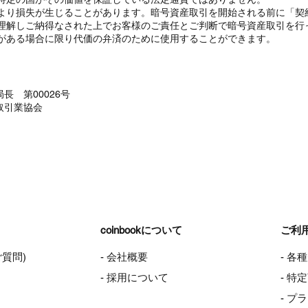
より損失が生じることがあります。暗号資産取引を開始される前に「契
理解しご納得なされた上でお客様のご責任とご判断で暗号資産取引を行
がある場合に限り代価の弁済のために使用することができます。
長 第00026号
取引業協会
coinbookについて
ご利
ご質問)
- 会社概要
- 各
- 採用について
- 
- プ