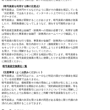
《暗号資産を利用する際の注意点》
暗号資産は、日本円やドルなどのように国がその価値を保証している
「法定通貨」ではありません。インターネット上でやりとりされる電
子データです。
暗号資産は、価格が変動することがあります。暗号資産の価格が急落
したり、突然無価値になってしまうなど、損をする可能性がありま
す。
暗号資産交換業者は金融庁・財務局への登録が必要です。利用する際
は登録を受けた事業者か金融庁・財務局のホームページで確認してく
ださい。
暗号資産の取引を行う場合、事業者が金融庁・財務局から行政処分を
受けているかを含め、取引内容やリスク（価格変動リスク、サイバー
セキュリティリスク等）について、利用しようとする事業者から説明
を受け、十分に理解するようにしてください。
暗号資産や詐欺的なコインに関する相談が増えています。暗号資産を
利用したり、暗号資産交換業の導入に便乗したりする詐欺や悪質商法
に御注意ください。
暗号資産交換業社一覧
《注意事項（よくお読みください）》
暗号資産は、日本円又はドル、ユーロなど特定の国がその価値を保証
している法定通貨ではありません。
暗号資産取引は、価格変動その他の理由により損失が生じることがあ
ります。暗号資産取引を開始される前に「契約締結前交付書面」等を
お読みになり、暗号資産取引におけるリスクについて十分に理解しご
納得なされた上でお客様のご責任とご判断で暗号資産取引を行ってく
ださい。
暗号資産は、代価の弁済を受ける者の同意がある場合に限り代価の弁
済のために使用することができます。