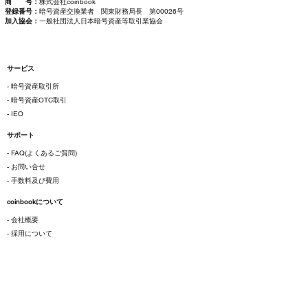
商 号：
株式会社coinbook
登録番号：
暗号資産交換業者 関東財務局長 第00026号
加入協会：
一般社団法人日本暗号資産等取引業協会
サービス
- 暗号資産取引所
- 暗号資産OTC取引
- IEO
サポート
- FAQ(よくあるご質問)
- お問い合せ
- 手数料及び費用
coinbookについて
- 会社概要
- 採用について
ご利用にあたって
- 各種規約
- 特定商取引法に基づく表示
- プライバシーポリシー