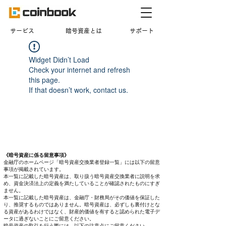
​サービス
暗号資産とは
サポート
Widget Didn’t Load
Check your internet and refresh
this page.
If that doesn’t work, contact us.
《暗号資産に係る留意事項》
金融庁のホームページ「暗号資産交換業者登録一覧」には以下の留意
事項が掲載されています。
本一覧に記載した暗号資産は、取り扱う暗号資産交換業者に説明を求
め、資金決済法上の定義を満たしていることが確認されたものにすぎ
ません。
本一覧に記載した暗号資産は、金融庁・財務局がその価値を保証した
り、推奨するものではありません。暗号資産は、必ずしも裏付けとな
る資産があるわけではなく、財産的価値を有すると認められた電子デ
ータに過ぎないことにご留意ください。
暗号資産の取引を行う際には、以下の注意点にご留意ください。