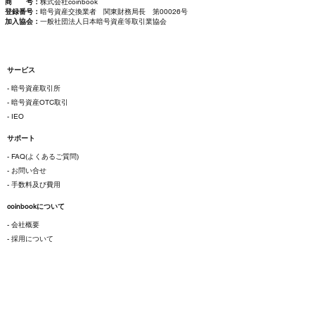
商 号：
株式会社coinbook
登録番号：
暗号資産交換業者 関東財務局長 第00026号
加入協会：
一般社団法人日本暗号資産等取引業協会
サービス
- 暗号資産取引所
- 暗号資産OTC取引
- IEO
サポート
- FAQ(よくあるご質問)
- お問い合せ
- 手数料及び費用
coinbookについて
- 会社概要
- 採用について
ご利用にあたって
- 各種規約
- 特定商取引法に基づく表示
- プライバシーポリシー