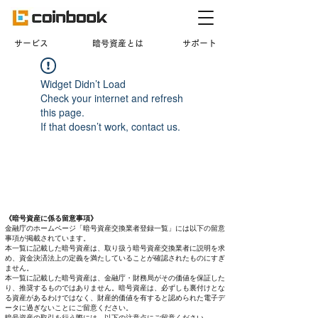
​サービス
暗号資産とは
サポート
Widget Didn’t Load
Check your internet and refresh
this page.
If that doesn’t work, contact us.
《暗号資産に係る留意事項》
金融庁のホームページ「暗号資産交換業者登録一覧」には以下の留意
事項が掲載されています。
本一覧に記載した暗号資産は、取り扱う暗号資産交換業者に説明を求
め、資金決済法上の定義を満たしていることが確認されたものにすぎ
ません。
本一覧に記載した暗号資産は、金融庁・財務局がその価値を保証した
り、推奨するものではありません。暗号資産は、必ずしも裏付けとな
る資産があるわけではなく、財産的価値を有すると認められた電子デ
ータに過ぎないことにご留意ください。
暗号資産の取引を行う際には、以下の注意点にご留意ください。