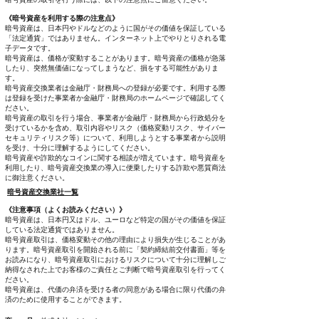
《暗号資産を利用する際の注意点》
暗号資産は、日本円やドルなどのように国がその価値を保証している
「法定通貨」ではありません。インターネット上でやりとりされる電
子データです。
暗号資産は、価格が変動することがあります。暗号資産の価格が急落
したり、突然無価値になってしまうなど、損をする可能性がありま
す。
暗号資産交換業者は金融庁・財務局への登録が必要です。利用する際
は登録を受けた事業者か金融庁・財務局のホームページで確認してく
ださい。
暗号資産の取引を行う場合、事業者が金融庁・財務局から行政処分を
受けているかを含め、取引内容やリスク（価格変動リスク、サイバー
セキュリティリスク等）について、利用しようとする事業者から説明
を受け、十分に理解するようにしてください。
暗号資産や詐欺的なコインに関する相談が増えています。暗号資産を
利用したり、暗号資産交換業の導入に便乗したりする詐欺や悪質商法
に御注意ください。
暗号資産交換業社一覧
《注意事項（よくお読みください）》
暗号資産は、日本円又はドル、ユーロなど特定の国がその価値を保証
している法定通貨ではありません。
暗号資産取引は、価格変動その他の理由により損失が生じることがあ
ります。暗号資産取引を開始される前に「契約締結前交付書面」等を
お読みになり、暗号資産取引におけるリスクについて十分に理解しご
納得なされた上でお客様のご責任とご判断で暗号資産取引を行ってく
ださい。
暗号資産は、代価の弁済を受ける者の同意がある場合に限り代価の弁
済のために使用することができます。