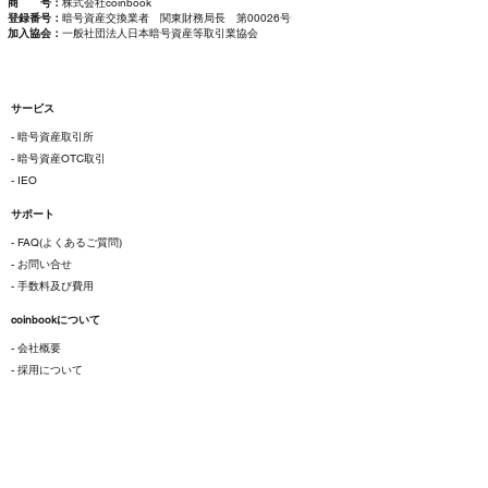
商 号：
株式会社coinbook
登録番号：
暗号資産交換業者 関東財務局長 第00026号
加入協会：
一般社団法人日本暗号資産等取引業協会
サービス
- 暗号資産取引所
- 暗号資産OTC取引
- IEO
サポート
- FAQ(よくあるご質問)
- お問い合せ
- 手数料及び費用
coinbookについて
- 会社概要
- 採用について
ご利用にあたって
- 各種規約
- 特定商取引法に基づく表示
- プライバシーポリシー