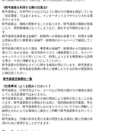
《暗号資産を利用する際の注意点》
暗号資産は、日本円やドルなどのように国がその価値を保証している
「法定通貨」ではありません。インターネット上でやりとりされる電
子データです。
暗号資産は、価格が変動することがあります。暗号資産の価格が急落
したり、突然無価値になってしまうなど、損をする可能性がありま
す。
暗号資産交換業者は金融庁・財務局への登録が必要です。利用する際
は登録を受けた事業者か金融庁・財務局のホームページで確認してく
ださい。
暗号資産の取引を行う場合、事業者が金融庁・財務局から行政処分を
受けているかを含め、取引内容やリスク（価格変動リスク、サイバー
セキュリティリスク等）について、利用しようとする事業者から説明
を受け、十分に理解するようにしてください。
暗号資産や詐欺的なコインに関する相談が増えています。暗号資産を
利用したり、暗号資産交換業の導入に便乗したりする詐欺や悪質商法
に御注意ください。
暗号資産交換業社一覧
《注意事項（よくお読みください）》
暗号資産は、日本円又はドル、ユーロなど特定の国がその価値を保証
している法定通貨ではありません。
暗号資産取引は、価格変動その他の理由により損失が生じることがあ
ります。暗号資産取引を開始される前に「契約締結前交付書面」等を
お読みになり、暗号資産取引におけるリスクについて十分に理解しご
納得なされた上でお客様のご責任とご判断で暗号資産取引を行ってく
ださい。
暗号資産は、代価の弁済を受ける者の同意がある場合に限り代価の弁
済のために使用することができます。