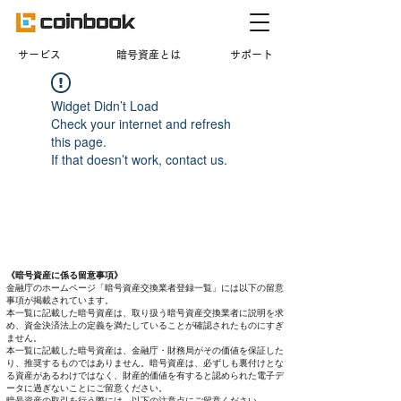
​サービス
暗号資産とは
サポート
Widget Didn’t Load
Check your internet and refresh
this page.
If that doesn’t work, contact us.
《暗号資産に係る留意事項》
金融庁のホームページ「暗号資産交換業者登録一覧」には以下の留意
事項が掲載されています。
本一覧に記載した暗号資産は、取り扱う暗号資産交換業者に説明を求
め、資金決済法上の定義を満たしていることが確認されたものにすぎ
ません。
本一覧に記載した暗号資産は、金融庁・財務局がその価値を保証した
り、推奨するものではありません。暗号資産は、必ずしも裏付けとな
る資産があるわけではなく、財産的価値を有すると認められた電子デ
ータに過ぎないことにご留意ください。
暗号資産の取引を行う際には、以下の注意点にご留意ください。