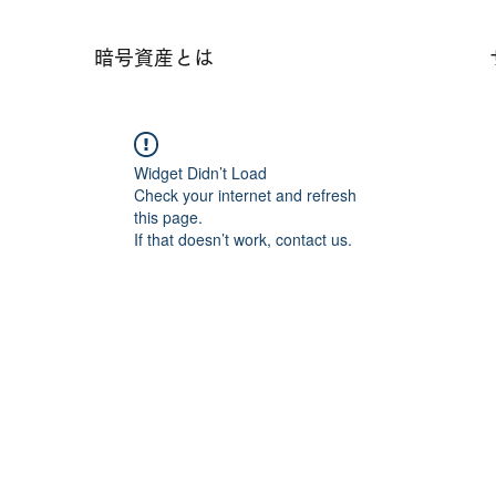
暗号資産とは
Widget Didn’t Load
Check your internet and refresh
this page.
If that doesn’t work, contact us.