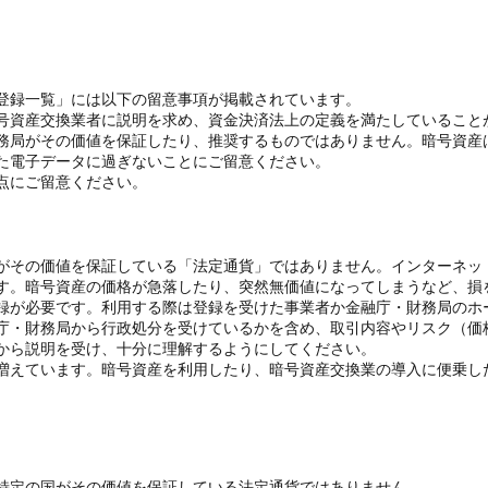
登録一覧」には以下の留意事項が掲載されています。
号資産交換業者に説明を求め、資金決済法上の定義を満たしていること
務局がその価値を保証したり、推奨するものではありません。暗号資産
た電子データに過ぎないことにご留意ください。
点にご留意ください。
がその価値を保証している「法定通貨」ではありません。インターネッ
す。暗号資産の価格が急落したり、突然無価値になってしまうなど、損
録が必要です。利用する際は登録を受けた事業者か金融庁・財務局のホ
庁・財務局から行政処分を受けているかを含め、取引内容やリスク（価
から説明を受け、十分に理解するようにしてください。
増えています。暗号資産を利用したり、暗号資産交換業の導入に便乗し
特定の国がその価値を保証している法定通貨ではありません。