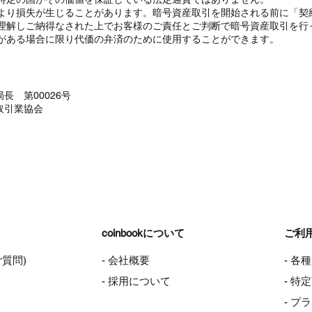
より損失が生じることがあります。暗号資産取引を開始される前に「契
理解しご納得なされた上でお客様のご責任とご判断で暗号資産取引を行
がある場合に限り代価の弁済のために使用することができます。
長 第00026号
取引業協会
coinbookについて
ご利
ご質問)
- 会社概要
- 各
- 採用について
- 
- プ