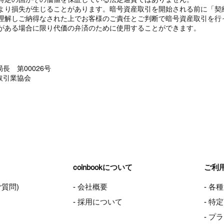
より損失が生じることがあります。暗号資産取引を開始される前に「契
理解しご納得なされた上でお客様のご責任とご判断で暗号資産取引を行
がある場合に限り代価の弁済のために使用することができます。
長 第00026号
取引業協会
coinbookについて
ご利
ご質問)
- 会社概要
- 各
- 採用について
- 
- プ