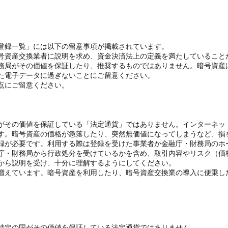
登録一覧」には以下の留意事項が掲載されています。
号資産交換業者に説明を求め、資金決済法上の定義を満たしていること
務局がその価値を保証したり、推奨するものではありません。暗号資産
た電子データに過ぎないことにご留意ください。
点にご留意ください。
がその価値を保証している「法定通貨」ではありません。インターネッ
す。暗号資産の価格が急落したり、突然無価値になってしまうなど、損
録が必要です。利用する際は登録を受けた事業者か金融庁・財務局のホ
庁・財務局から行政処分を受けているかを含め、取引内容やリスク（価
から説明を受け、十分に理解するようにしてください。
増えています。暗号資産を利用したり、暗号資産交換業の導入に便乗し
特定の国がその価値を保証している法定通貨ではありません。