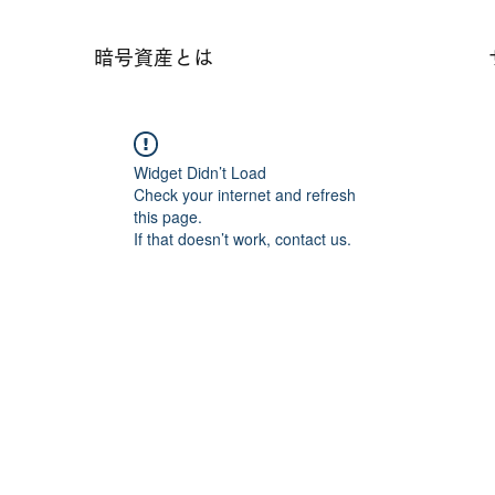
暗号資産とは
Widget Didn’t Load
Check your internet and refresh
this page.
If that doesn’t work, contact us.