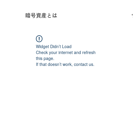
暗号資産とは
Widget Didn’t Load
Check your internet and refresh
this page.
If that doesn’t work, contact us.