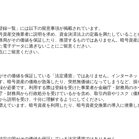
登録一覧」には以下の留意事項が掲載されています。
号資産交換業者に説明を求め、資金決済法上の定義を満たしていること
務局がその価値を保証したり、推奨するものではありません。暗号資産
た電子データに過ぎないことにご留意ください。
点にご留意ください。
がその価値を保証している「法定通貨」ではありません。インターネッ
す。暗号資産の価格が急落したり、突然無価値になってしまうなど、損
録が必要です。利用する際は登録を受けた事業者か金融庁・財務局のホ
庁・財務局から行政処分を受けているかを含め、取引内容やリスク（価
から説明を受け、十分に理解するようにしてください。
増えています。暗号資産を利用したり、暗号資産交換業の導入に便乗し
特定の国がその価値を保証している法定通貨ではありません。