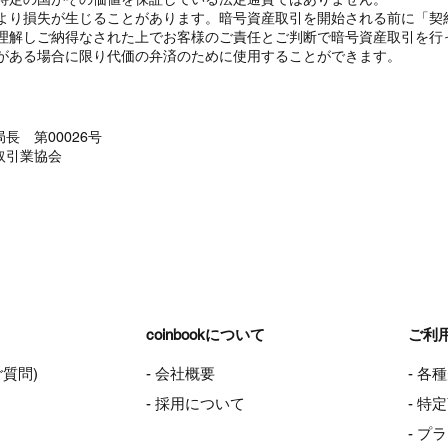
より損失が生じることがあります。暗号資産取引を開始される前に「契
理解しご納得なされた上でお客様のご責任とご判断で暗号資産取引を行
がある場合に限り代価の弁済のために使用することができます。
長 第00026号
取引業協会
coinbookについて
ご利
ご質問)
- 会社概要
- 各
- 採用について
- 
- プ