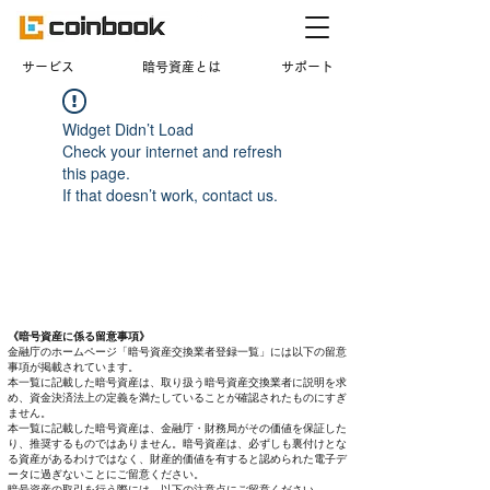
​サービス
暗号資産とは
サポート
Widget Didn’t Load
Check your internet and refresh
this page.
If that doesn’t work, contact us.
《暗号資産に係る留意事項》
金融庁のホームページ「暗号資産交換業者登録一覧」には以下の留意
事項が掲載されています。
本一覧に記載した暗号資産は、取り扱う暗号資産交換業者に説明を求
め、資金決済法上の定義を満たしていることが確認されたものにすぎ
ません。
本一覧に記載した暗号資産は、金融庁・財務局がその価値を保証した
り、推奨するものではありません。暗号資産は、必ずしも裏付けとな
る資産があるわけではなく、財産的価値を有すると認められた電子デ
ータに過ぎないことにご留意ください。
暗号資産の取引を行う際には、以下の注意点にご留意ください。