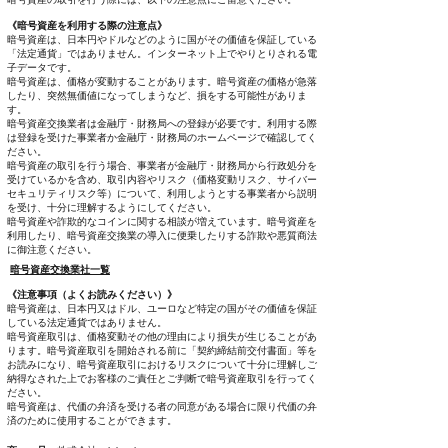
《暗号資産を利用する際の注意点》
暗号資産は、日本円やドルなどのように国がその価値を保証している
「法定通貨」ではありません。インターネット上でやりとりされる電
子データです。
暗号資産は、価格が変動することがあります。暗号資産の価格が急落
したり、突然無価値になってしまうなど、損をする可能性がありま
す。
暗号資産交換業者は金融庁・財務局への登録が必要です。利用する際
は登録を受けた事業者か金融庁・財務局のホームページで確認してく
ださい。
暗号資産の取引を行う場合、事業者が金融庁・財務局から行政処分を
受けているかを含め、取引内容やリスク（価格変動リスク、サイバー
セキュリティリスク等）について、利用しようとする事業者から説明
を受け、十分に理解するようにしてください。
暗号資産や詐欺的なコインに関する相談が増えています。暗号資産を
利用したり、暗号資産交換業の導入に便乗したりする詐欺や悪質商法
に御注意ください。
暗号資産交換業社一覧
《注意事項（よくお読みください）》
暗号資産は、日本円又はドル、ユーロなど特定の国がその価値を保証
している法定通貨ではありません。
暗号資産取引は、価格変動その他の理由により損失が生じることがあ
ります。暗号資産取引を開始される前に「契約締結前交付書面」等を
お読みになり、暗号資産取引におけるリスクについて十分に理解しご
納得なされた上でお客様のご責任とご判断で暗号資産取引を行ってく
ださい。
暗号資産は、代価の弁済を受ける者の同意がある場合に限り代価の弁
済のために使用することができます。