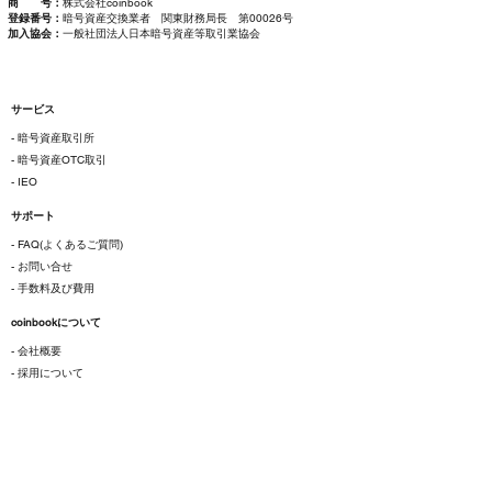
商 号：
株式会社coinbook
登録番号：
暗号資産交換業者 関東財務局長 第00026号
加入協会：
一般社団法人日本暗号資産等取引業協会
サービス
- 暗号資産取引所
- 暗号資産OTC取引
- IEO
サポート
- FAQ(よくあるご質問)
- お問い合せ
- 手数料及び費用
coinbookについて
- 会社概要
- 採用について
ご利用にあたって
- 各種規約
- 特定商取引法に基づく表示
- プライバシーポリシー