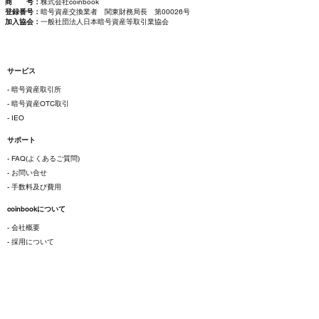
商 号：
株式会社coinbook
登録番号：
暗号資産交換業者 関東財務局長 第00026号
加入協会：
一般社団法人日本暗号資産等取引業協会
サービス
- 暗号資産取引所
- 暗号資産OTC取引
- IEO
サポート
- FAQ(よくあるご質問)
- お問い合せ
- 手数料及び費用
coinbookについて
- 会社概要
- 採用について
ご利用にあたって
- 各種規約
- 特定商取引法に基づく表示
- プライバシーポリシー