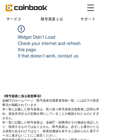
​サービス
暗号資産とは
サポート
Widget Didn’t Load
Check your internet and refresh
this page.
If that doesn’t work, contact us.
《暗号資産に係る留意事項》
金融庁のホームページ「暗号資産交換業者登録一覧」には以下の留意
事項が掲載されています。
本一覧に記載した暗号資産は、取り扱う暗号資産交換業者に説明を求
め、資金決済法上の定義を満たしていることが確認されたものにすぎ
ません。
本一覧に記載した暗号資産は、金融庁・財務局がその価値を保証した
り、推奨するものではありません。暗号資産は、必ずしも裏付けとな
る資産があるわけではなく、財産的価値を有すると認められた電子デ
ータに過ぎないことにご留意ください。
暗号資産の取引を行う際には、以下の注意点にご留意ください。