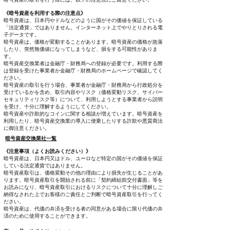
《暗号資産を利用する際の注意点》
暗号資産は、日本円やドルなどのように国がその価値を保証している
「法定通貨」ではありません。インターネット上でやりとりされる電
子データです。
暗号資産は、価格が変動することがあります。暗号資産の価格が急落
したり、突然無価値になってしまうなど、損をする可能性がありま
す。
暗号資産交換業者は金融庁・財務局への登録が必要です。利用する際
は登録を受けた事業者か金融庁・財務局のホームページで確認してく
ださい。
暗号資産の取引を行う場合、事業者が金融庁・財務局から行政処分を
受けているかを含め、取引内容やリスク（価格変動リスク、サイバー
セキュリティリスク等）について、利用しようとする事業者から説明
を受け、十分に理解するようにしてください。
暗号資産や詐欺的なコインに関する相談が増えています。暗号資産を
利用したり、暗号資産交換業の導入に便乗したりする詐欺や悪質商法
に御注意ください。
暗号資産交換業社一覧
《注意事項（よくお読みください）》
暗号資産は、日本円又はドル、ユーロなど特定の国がその価値を保証
している法定通貨ではありません。
暗号資産取引は、価格変動その他の理由により損失が生じることがあ
ります。暗号資産取引を開始される前に「契約締結前交付書面」等を
お読みになり、暗号資産取引におけるリスクについて十分に理解しご
納得なされた上でお客様のご責任とご判断で暗号資産取引を行ってく
ださい。
暗号資産は、代価の弁済を受ける者の同意がある場合に限り代価の弁
済のために使用することができます。