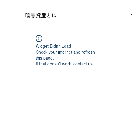
暗号資産とは
Widget Didn’t Load
Check your internet and refresh
this page.
If that doesn’t work, contact us.