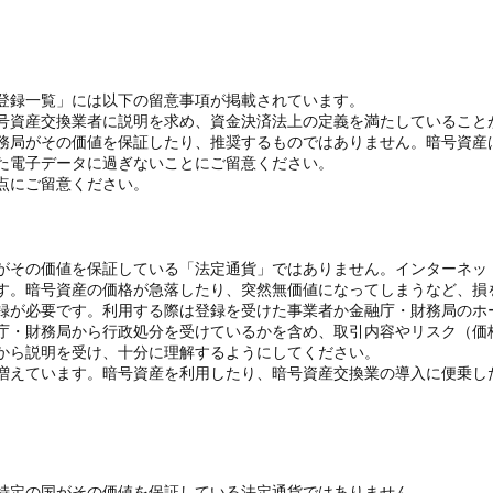
登録一覧」には以下の留意事項が掲載されています。
号資産交換業者に説明を求め、資金決済法上の定義を満たしていること
務局がその価値を保証したり、推奨するものではありません。暗号資産
た電子データに過ぎないことにご留意ください。
点にご留意ください。
がその価値を保証している「法定通貨」ではありません。インターネッ
す。暗号資産の価格が急落したり、突然無価値になってしまうなど、損
録が必要です。利用する際は登録を受けた事業者か金融庁・財務局のホ
庁・財務局から行政処分を受けているかを含め、取引内容やリスク（価
から説明を受け、十分に理解するようにしてください。
増えています。暗号資産を利用したり、暗号資産交換業の導入に便乗し
特定の国がその価値を保証している法定通貨ではありません。