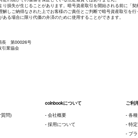
より損失が生じることがあります。暗号資産取引を開始される前に「契
理解しご納得なされた上でお客様のご責任とご判断で暗号資産取引を行
がある場合に限り代価の弁済のために使用することができます。
長 第00026号
取引業協会
coinbookについて
ご利
ご質問)
- 会社概要
- 各
- 採用について
- 
- プ