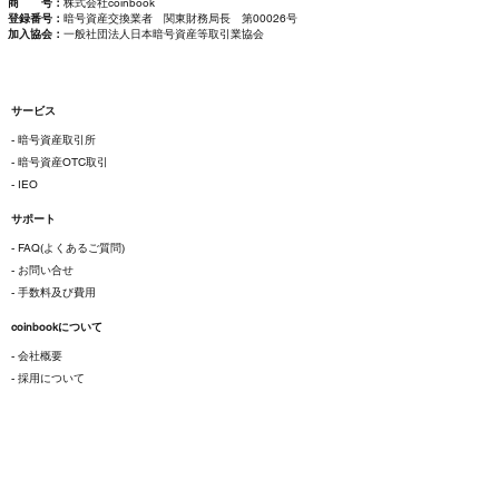
商 号：
株式会社coinbook
登録番号：
暗号資産交換業者 関東財務局長 第00026号
加入協会：
一般社団法人日本暗号資産等取引業協会
サービス
- 暗号資産取引所
- 暗号資産OTC取引
- IEO
サポート
- FAQ(よくあるご質問)
- お問い合せ
- 手数料及び費用
coinbookについて
- 会社概要
- 採用について
ご利用にあたって
- 各種規約
- 特定商取引法に基づく表示
- プライバシーポリシー