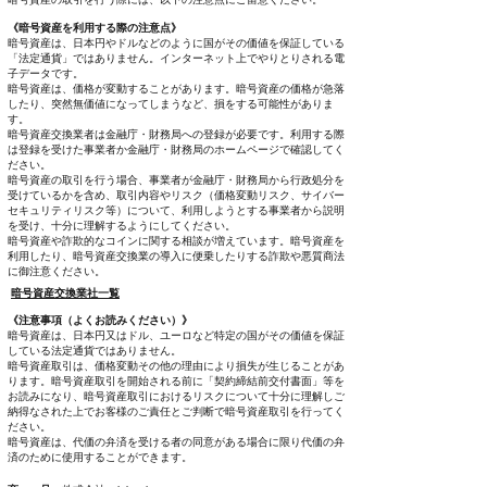
《暗号資産を利用する際の注意点》
暗号資産は、日本円やドルなどのように国がその価値を保証している
「法定通貨」ではありません。インターネット上でやりとりされる電
子データです。
暗号資産は、価格が変動することがあります。暗号資産の価格が急落
したり、突然無価値になってしまうなど、損をする可能性がありま
す。
暗号資産交換業者は金融庁・財務局への登録が必要です。利用する際
は登録を受けた事業者か金融庁・財務局のホームページで確認してく
ださい。
暗号資産の取引を行う場合、事業者が金融庁・財務局から行政処分を
受けているかを含め、取引内容やリスク（価格変動リスク、サイバー
セキュリティリスク等）について、利用しようとする事業者から説明
を受け、十分に理解するようにしてください。
暗号資産や詐欺的なコインに関する相談が増えています。暗号資産を
利用したり、暗号資産交換業の導入に便乗したりする詐欺や悪質商法
に御注意ください。
暗号資産交換業社一覧
《注意事項（よくお読みください）》
暗号資産は、日本円又はドル、ユーロなど特定の国がその価値を保証
している法定通貨ではありません。
暗号資産取引は、価格変動その他の理由により損失が生じることがあ
ります。暗号資産取引を開始される前に「契約締結前交付書面」等を
お読みになり、暗号資産取引におけるリスクについて十分に理解しご
納得なされた上でお客様のご責任とご判断で暗号資産取引を行ってく
ださい。
暗号資産は、代価の弁済を受ける者の同意がある場合に限り代価の弁
済のために使用することができます。