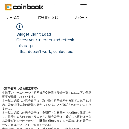
​サービス
暗号資産とは
サポート
Widget Didn’t Load
Check your internet and refresh
this page.
If that doesn’t work, contact us.
《暗号資産に係る留意事項》
金融庁のホームページ「暗号資産交換業者登録一覧」には以下の留意
事項が掲載されています。
本一覧に記載した暗号資産は、取り扱う暗号資産交換業者に説明を求
め、資金決済法上の定義を満たしていることが確認されたものにすぎ
ません。
本一覧に記載した暗号資産は、金融庁・財務局がその価値を保証した
り、推奨するものではありません。暗号資産は、必ずしも裏付けとな
る資産があるわけではなく、財産的価値を有すると認められた電子デ
ータに過ぎないことにご留意ください。
暗号資産の取引を行う際には、以下の注意点にご留意ください。