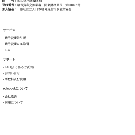
商 号：
株式会社coinbook
登録番号：
暗号資産交換業者 関東財務局長 第00026号
加入協会：
一般社団法人日本暗号資産等取引業協会
サービス
- 暗号資産取引所
- 暗号資産OTC取引
- IEO
サポート
- FAQ(よくあるご質問)
- お問い合せ
- 手数料及び費用
coinbookについて
- 会社概要
- 採用について
ご利用にあたって
- 各種規約
- 特定商取引法に基づく表示
- プライバシーポリシー