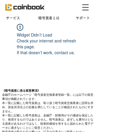
​サービス
暗号資産とは
サポート
Widget Didn’t Load
Check your internet and refresh
this page.
If that doesn’t work, contact us.
《暗号資産に係る留意事項》
金融庁のホームページ「暗号資産交換業者登録一覧」には以下の留意
事項が掲載されています。
本一覧に記載した暗号資産は、取り扱う暗号資産交換業者に説明を求
め、資金決済法上の定義を満たしていることが確認されたものにすぎ
ません。
本一覧に記載した暗号資産は、金融庁・財務局がその価値を保証した
り、推奨するものではありません。暗号資産は、必ずしも裏付けとな
る資産があるわけではなく、財産的価値を有すると認められた電子デ
ータに過ぎないことにご留意ください。
暗号資産の取引を行う際には、以下の注意点にご留意ください。