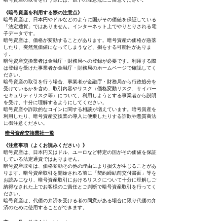
《暗号資産を利用する際の注意点》
暗号資産は、日本円やドルなどのように国がその価値を保証している
「法定通貨」ではありません。インターネット上でやりとりされる電
子データです。
暗号資産は、価格が変動することがあります。暗号資産の価格が急落
したり、突然無価値になってしまうなど、損をする可能性がありま
す。
暗号資産交換業者は金融庁・財務局への登録が必要です。利用する際
は登録を受けた事業者か金融庁・財務局のホームページで確認してく
ださい。
暗号資産の取引を行う場合、事業者が金融庁・財務局から行政処分を
受けているかを含め、取引内容やリスク（価格変動リスク、サイバー
セキュリティリスク等）について、利用しようとする事業者から説明
を受け、十分に理解するようにしてください。
暗号資産や詐欺的なコインに関する相談が増えています。暗号資産を
利用したり、暗号資産交換業の導入に便乗したりする詐欺や悪質商法
に御注意ください。
暗号資産交換業社一覧
《注意事項（よくお読みください）》
暗号資産は、日本円又はドル、ユーロなど特定の国がその価値を保証
している法定通貨ではありません。
暗号資産取引は、価格変動その他の理由により損失が生じることがあ
ります。暗号資産取引を開始される前に「契約締結前交付書面」等を
お読みになり、暗号資産取引におけるリスクについて十分に理解しご
納得なされた上でお客様のご責任とご判断で暗号資産取引を行ってく
ださい。
暗号資産は、代価の弁済を受ける者の同意がある場合に限り代価の弁
済のために使用することができます。