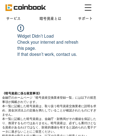
​サービス
暗号資産とは
サポート
Widget Didn’t Load
Check your internet and refresh
this page.
If that doesn’t work, contact us.
《暗号資産に係る留意事項》
金融庁のホームページ「暗号資産交換業者登録一覧」には以下の留意
事項が掲載されています。
本一覧に記載した暗号資産は、取り扱う暗号資産交換業者に説明を求
め、資金決済法上の定義を満たしていることが確認されたものにすぎ
ません。
本一覧に記載した暗号資産は、金融庁・財務局がその価値を保証した
り、推奨するものではありません。暗号資産は、必ずしも裏付けとな
る資産があるわけではなく、財産的価値を有すると認められた電子デ
ータに過ぎないことにご留意ください。
暗号資産の取引を行う際には、以下の注意点にご留意ください。