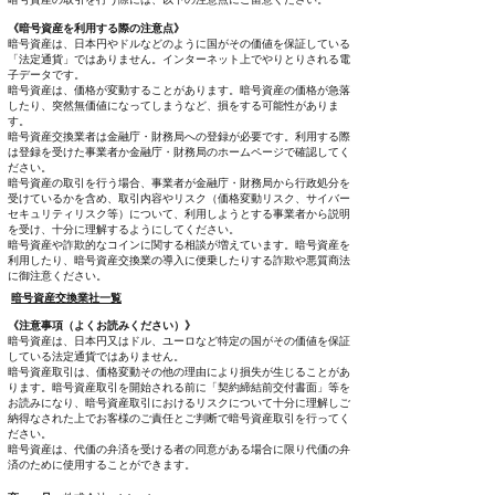
《暗号資産を利用する際の注意点》
暗号資産は、日本円やドルなどのように国がその価値を保証している
「法定通貨」ではありません。インターネット上でやりとりされる電
子データです。
暗号資産は、価格が変動することがあります。暗号資産の価格が急落
したり、突然無価値になってしまうなど、損をする可能性がありま
す。
暗号資産交換業者は金融庁・財務局への登録が必要です。利用する際
は登録を受けた事業者か金融庁・財務局のホームページで確認してく
ださい。
暗号資産の取引を行う場合、事業者が金融庁・財務局から行政処分を
受けているかを含め、取引内容やリスク（価格変動リスク、サイバー
セキュリティリスク等）について、利用しようとする事業者から説明
を受け、十分に理解するようにしてください。
暗号資産や詐欺的なコインに関する相談が増えています。暗号資産を
利用したり、暗号資産交換業の導入に便乗したりする詐欺や悪質商法
に御注意ください。
暗号資産交換業社一覧
《注意事項（よくお読みください）》
暗号資産は、日本円又はドル、ユーロなど特定の国がその価値を保証
している法定通貨ではありません。
暗号資産取引は、価格変動その他の理由により損失が生じることがあ
ります。暗号資産取引を開始される前に「契約締結前交付書面」等を
お読みになり、暗号資産取引におけるリスクについて十分に理解しご
納得なされた上でお客様のご責任とご判断で暗号資産取引を行ってく
ださい。
暗号資産は、代価の弁済を受ける者の同意がある場合に限り代価の弁
済のために使用することができます。