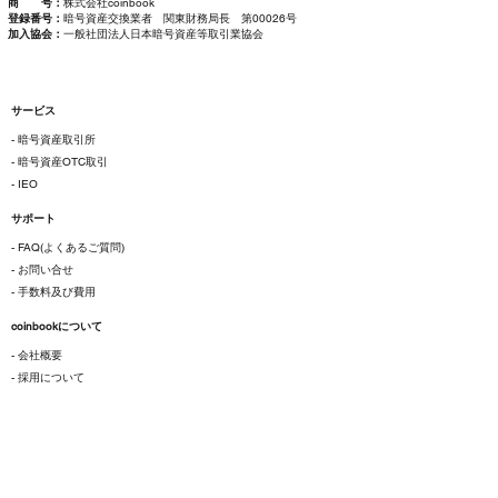
商 号：
株式会社coinbook
登録番号：
暗号資産交換業者 関東財務局長 第00026号
加入協会：
一般社団法人日本暗号資産等取引業協会
サービス
- 暗号資産取引所
- 暗号資産OTC取引
- IEO
サポート
- FAQ(よくあるご質問)
- お問い合せ
- 手数料及び費用
coinbookについて
- 会社概要
- 採用について
ご利用にあたって
- 各種規約
- 特定商取引法に基づく表示
- プライバシーポリシー