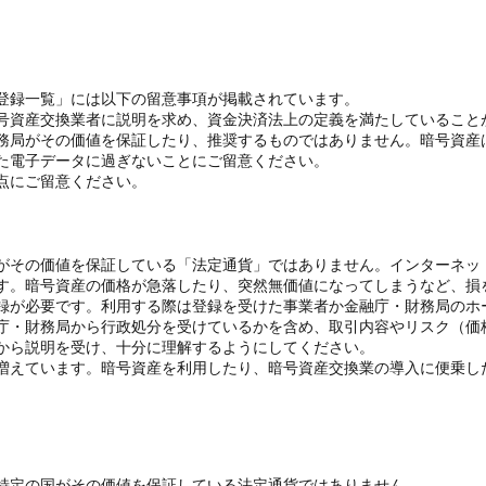
登録一覧」には以下の留意事項が掲載されています。
号資産交換業者に説明を求め、資金決済法上の定義を満たしていること
務局がその価値を保証したり、推奨するものではありません。暗号資産
た電子データに過ぎないことにご留意ください。
点にご留意ください。
がその価値を保証している「法定通貨」ではありません。インターネッ
す。暗号資産の価格が急落したり、突然無価値になってしまうなど、損
録が必要です。利用する際は登録を受けた事業者か金融庁・財務局のホ
庁・財務局から行政処分を受けているかを含め、取引内容やリスク（価
から説明を受け、十分に理解するようにしてください。
増えています。暗号資産を利用したり、暗号資産交換業の導入に便乗し
特定の国がその価値を保証している法定通貨ではありません。