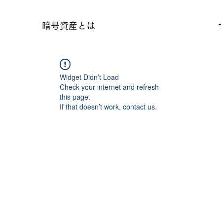
暗号資産とは
Widget Didn’t Load
Check your internet and refresh
this page.
If that doesn’t work, contact us.