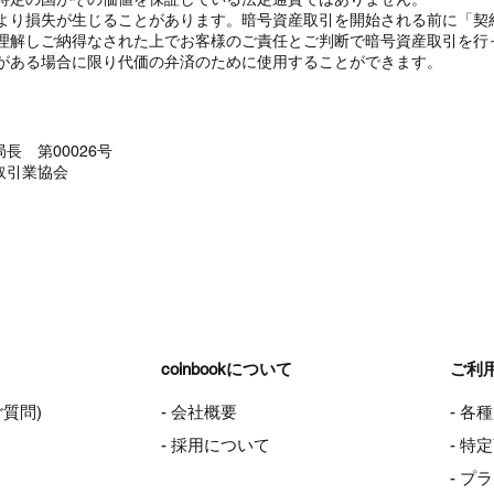
より損失が生じることがあります。暗号資産取引を開始される前に「契
理解しご納得なされた上でお客様のご責任とご判断で暗号資産取引を行
がある場合に限り代価の弁済のために使用することができます。
長 第00026号
取引業協会
coinbookについて
ご利
ご質問)
- 会社概要
- 各
- 採用について
- 
- プ