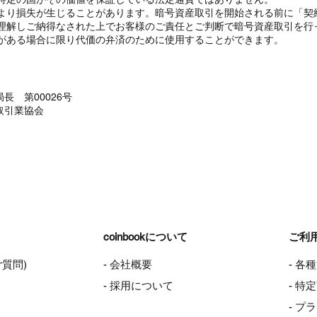
より損失が生じることがあります。暗号資産取引を開始される前に「契
理解しご納得なされた上でお客様のご責任とご判断で暗号資産取引を行
がある場合に限り代価の弁済のために使用することができます。
長 第00026号
取引業協会
coinbookについて
ご利
ご質問)
- 会社概要
- 各
- 採用について
- 
- プ