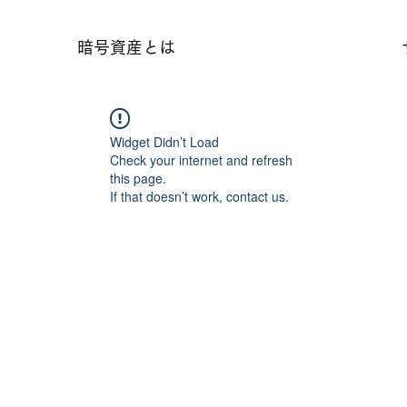
暗号資産とは
Widget Didn’t Load
Check your internet and refresh
this page.
If that doesn’t work, contact us.