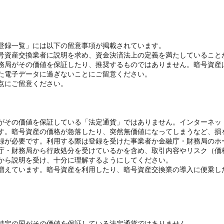
登録一覧」には以下の留意事項が掲載されています。
号資産交換業者に説明を求め、資金決済法上の定義を満たしていること
務局がその価値を保証したり、推奨するものではありません。暗号資産
た電子データに過ぎないことにご留意ください。
点にご留意ください。
がその価値を保証している「法定通貨」ではありません。インターネッ
す。暗号資産の価格が急落したり、突然無価値になってしまうなど、損
録が必要です。利用する際は登録を受けた事業者か金融庁・財務局のホ
庁・財務局から行政処分を受けているかを含め、取引内容やリスク（価
から説明を受け、十分に理解するようにしてください。
増えています。暗号資産を利用したり、暗号資産交換業の導入に便乗し
特定の国がその価値を保証している法定通貨ではありません。