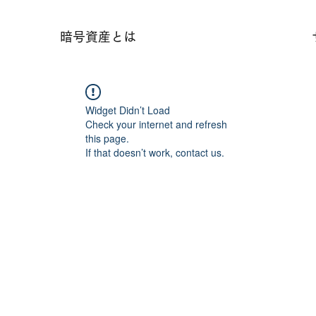
暗号資産とは
Widget Didn’t Load
Check your internet and refresh
this page.
If that doesn’t work, contact us.