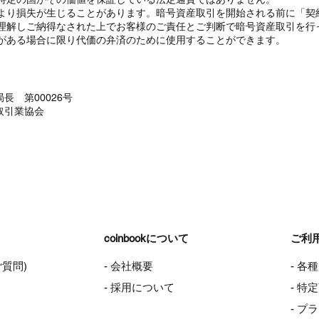
より損失が生じることがあります。暗号資産取引を開始される前に「契
理解しご納得なされた上でお客様のご責任とご判断で暗号資産取引を行
がある場合に限り代価の弁済のために使用することができます。
長 第00026号
取引業協会
coinbookについて
ご利
ご質問)
- 会社概要
- 各
- 採用について
- 
- プ