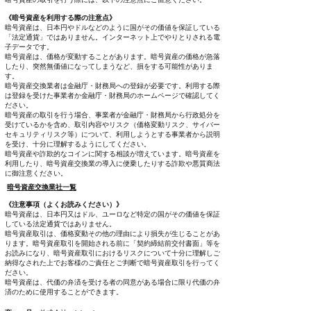
《暗号資産を利用する際の注意点》
暗号資産は、日本円やドルなどのように国がその価値を保証している
「法定通貨」ではありません。インターネット上でやりとりされる電
子データです。
暗号資産は、価格が変動することがあります。暗号資産の価格が急落
したり、突然無価値になってしまうなど、損をする可能性がありま
す。
暗号資産交換業者は金融庁・財務局への登録が必要です。利用する際
は登録を受けた事業者か金融庁・財務局のホームページで確認してく
ださい。
暗号資産の取引を行う場合、事業者が金融庁・財務局から行政処分を
受けているかを含め、取引内容やリスク（価格変動リスク、サイバー
セキュリティリスク等）について、利用しようとする事業者から説明
を受け、十分に理解するようにしてください。
暗号資産や詐欺的なコインに関する相談が増えています。暗号資産を
利用したり、暗号資産交換業の導入に便乗したりする詐欺や悪質商法
に御注意ください。
暗号資産交換業社一覧
《注意事項（よくお読みください）》
暗号資産は、日本円又はドル、ユーロなど特定の国がその価値を保証
している法定通貨ではありません。
暗号資産取引は、価格変動その他の理由により損失が生じることがあ
ります。暗号資産取引を開始される前に「契約締結前交付書面」等を
お読みになり、暗号資産取引におけるリスクについて十分に理解しご
納得なされた上でお客様のご責任とご判断で暗号資産取引を行ってく
ださい。
暗号資産は、代価の弁済を受ける者の同意がある場合に限り代価の弁
済のために使用することができます。