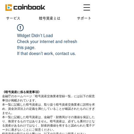
​サービス
暗号資産とは
サポート
Widget Didn’t Load
Check your internet and refresh
this page.
If that doesn’t work, contact us.
《暗号資産に係る留意事項》
金融庁のホームページ「暗号資産交換業者登録一覧」には以下の留意
事項が掲載されています。
本一覧に記載した暗号資産は、取り扱う暗号資産交換業者に説明を求
め、資金決済法上の定義を満たしていることが確認されたものにすぎ
ません。
本一覧に記載した暗号資産は、金融庁・財務局がその価値を保証した
り、推奨するものではありません。暗号資産は、必ずしも裏付けとな
る資産があるわけではなく、財産的価値を有すると認められた電子デ
ータに過ぎないことにご留意ください。
暗号資産の取引を行う際には、以下の注意点にご留意ください。