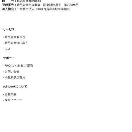
商 号：
株式会社coinbook
登録番号：
暗号資産交換業者 関東財務局長 第00026号
加入協会：
一般社団法人日本暗号資産等取引業協会
サービス
- 暗号資産取引所
- 暗号資産OTC取引
- IEO
サポート
- FAQ(よくあるご質問)
- お問い合せ
- 手数料及び費用
coinbookについて
- 会社概要
- 採用について
ご利用にあたって
- 各種規約
- 特定商取引法に基づく表示
- プライバシーポリシー