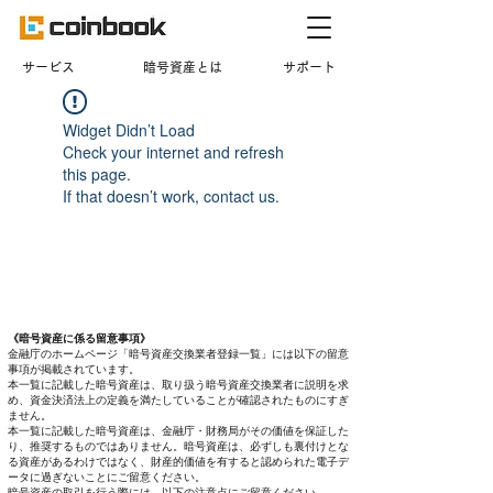
​サービス
暗号資産とは
サポート
Widget Didn’t Load
Check your internet and refresh
this page.
If that doesn’t work, contact us.
《暗号資産に係る留意事項》
金融庁のホームページ「暗号資産交換業者登録一覧」には以下の留意
事項が掲載されています。
本一覧に記載した暗号資産は、取り扱う暗号資産交換業者に説明を求
め、資金決済法上の定義を満たしていることが確認されたものにすぎ
ません。
本一覧に記載した暗号資産は、金融庁・財務局がその価値を保証した
り、推奨するものではありません。暗号資産は、必ずしも裏付けとな
る資産があるわけではなく、財産的価値を有すると認められた電子デ
ータに過ぎないことにご留意ください。
暗号資産の取引を行う際には、以下の注意点にご留意ください。