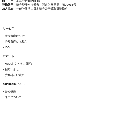
商 号：
株式会社coinbook
登録番号：
暗号資産交換業者 関東財務局長 第00026号
加入協会：
一般社団法人日本暗号資産等取引業協会
サービス
- 暗号資産取引所
- 暗号資産OTC取引
- IEO
サポート
- FAQ(よくあるご質問)
- お問い合せ
- 手数料及び費用
coinbookについて
- 会社概要
- 採用について
ご利用にあたって
- 各種規約
- 特定商取引法に基づく表示
- プライバシーポリシー