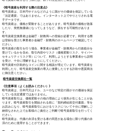
《暗号資産を利用する際の注意点》
暗号資産は、日本円やドルなどのように国がその価値を保証している
「法定通貨」ではありません。インターネット上でやりとりされる電
子データです。
暗号資産は、価格が変動することがあります。暗号資産の価格が急落
したり、突然無価値になってしまうなど、損をする可能性がありま
す。
暗号資産交換業者は金融庁・財務局への登録が必要です。利用する際
は登録を受けた事業者か金融庁・財務局のホームページで確認してく
ださい。
暗号資産の取引を行う場合、事業者が金融庁・財務局から行政処分を
受けているかを含め、取引内容やリスク（価格変動リスク、サイバー
セキュリティリスク等）について、利用しようとする事業者から説明
を受け、十分に理解するようにしてください。
暗号資産や詐欺的なコインに関する相談が増えています。暗号資産を
利用したり、暗号資産交換業の導入に便乗したりする詐欺や悪質商法
に御注意ください。
暗号資産交換業社一覧
《注意事項（よくお読みください）》
暗号資産は、日本円又はドル、ユーロなど特定の国がその価値を保証
している法定通貨ではありません。
暗号資産取引は、価格変動その他の理由により損失が生じることがあ
ります。暗号資産取引を開始される前に「契約締結前交付書面」等を
お読みになり、暗号資産取引におけるリスクについて十分に理解しご
納得なされた上でお客様のご責任とご判断で暗号資産取引を行ってく
ださい。
暗号資産は、代価の弁済を受ける者の同意がある場合に限り代価の弁
済のために使用することができます。