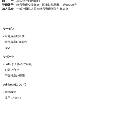
商 号：
株式会社coinbook
登録番号：
暗号資産交換業者 関東財務局長 第00026号
加入協会：
一般社団法人日本暗号資産等取引業協会
サービス
- 暗号資産取引所
- 暗号資産OTC取引
- IEO
サポート
- FAQ(よくあるご質問)
- お問い合せ
- 手数料及び費用
coinbookについて
- 会社概要
- 採用について
ご利用にあたって
- 各種規約
- 特定商取引法に基づく表示
- プライバシーポリシー