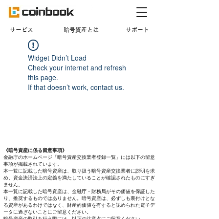
​サービス
暗号資産とは
サポート
Widget Didn’t Load
Check your internet and refresh
this page.
If that doesn’t work, contact us.
《暗号資産に係る留意事項》
金融庁のホームページ「暗号資産交換業者登録一覧」には以下の留意
事項が掲載されています。
本一覧に記載した暗号資産は、取り扱う暗号資産交換業者に説明を求
め、資金決済法上の定義を満たしていることが確認されたものにすぎ
ません。
本一覧に記載した暗号資産は、金融庁・財務局がその価値を保証した
り、推奨するものではありません。暗号資産は、必ずしも裏付けとな
る資産があるわけではなく、財産的価値を有すると認められた電子デ
ータに過ぎないことにご留意ください。
暗号資産の取引を行う際には、以下の注意点にご留意ください。