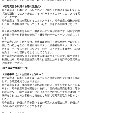
《暗号資産を利用する際の注意点》
暗号資産は、日本円やドルなどのように国がその価値を保証している
「法定通貨」ではありません。インターネット上でやりとりされる電
子データです。
暗号資産は、価格が変動することがあります。暗号資産の価格が急落
したり、突然無価値になってしまうなど、損をする可能性がありま
す。
暗号資産交換業者は金融庁・財務局への登録が必要です。利用する際
は登録を受けた事業者か金融庁・財務局のホームページで確認してく
ださい。
暗号資産の取引を行う場合、事業者が金融庁・財務局から行政処分を
受けているかを含め、取引内容やリスク（価格変動リスク、サイバー
セキュリティリスク等）について、利用しようとする事業者から説明
を受け、十分に理解するようにしてください。
暗号資産や詐欺的なコインに関する相談が増えています。暗号資産を
利用したり、暗号資産交換業の導入に便乗したりする詐欺や悪質商法
に御注意ください。
暗号資産交換業社一覧
《注意事項（よくお読みください）》
暗号資産は、日本円又はドル、ユーロなど特定の国がその価値を保証
している法定通貨ではありません。
暗号資産取引は、価格変動その他の理由により損失が生じることがあ
ります。暗号資産取引を開始される前に「契約締結前交付書面」等を
お読みになり、暗号資産取引におけるリスクについて十分に理解しご
納得なされた上でお客様のご責任とご判断で暗号資産取引を行ってく
ださい。
暗号資産は、代価の弁済を受ける者の同意がある場合に限り代価の弁
済のために使用することができます。