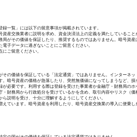
登録一覧」には以下の留意事項が掲載されています。
号資産交換業者に説明を求め、資金決済法上の定義を満たしていること
務局がその価値を保証したり、推奨するものではありません。暗号資産
た電子データに過ぎないことにご留意ください。
点にご留意ください。
がその価値を保証している「法定通貨」ではありません。インターネッ
す。暗号資産の価格が急落したり、突然無価値になってしまうなど、損
録が必要です。利用する際は登録を受けた事業者か金融庁・財務局のホ
庁・財務局から行政処分を受けているかを含め、取引内容やリスク（価
から説明を受け、十分に理解するようにしてください。
増えています。暗号資産を利用したり、暗号資産交換業の導入に便乗し
特定の国がその価値を保証している法定通貨ではありません。