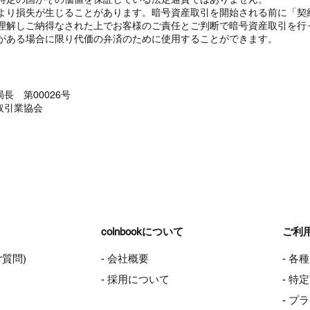
より損失が生じることがあります。暗号資産取引を開始される前に「契
理解しご納得なされた上でお客様のご責任とご判断で暗号資産取引を行
がある場合に限り代価の弁済のために使用することができます。
長 第00026号
取引業協会
coinbookについて
ご利
ご質問)
- 会社概要
- 各
- 採用について
- 
- プ