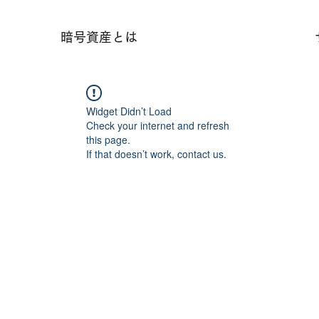
暗号資産とは
Widget Didn’t Load
Check your internet and refresh
this page.
If that doesn’t work, contact us.