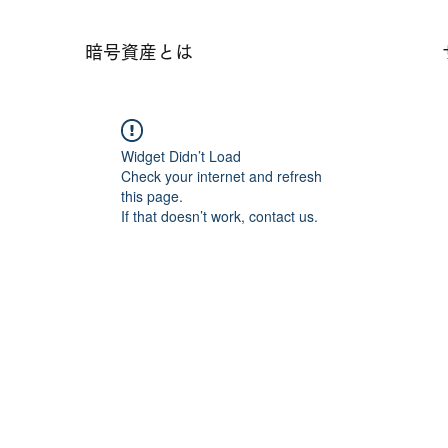
暗号資産とは
Widget Didn’t Load
Check your internet and refresh
this page.
If that doesn’t work, contact us.