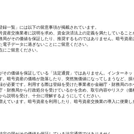
登録一覧」には以下の留意事項が掲載されています。
号資産交換業者に説明を求め、資金決済法上の定義を満たしていること
務局がその価値を保証したり、推奨するものではありません。暗号資産
た電子データに過ぎないことにご留意ください。
点にご留意ください。
がその価値を保証している「法定通貨」ではありません。インターネッ
す。暗号資産の価格が急落したり、突然無価値になってしまうなど、損
録が必要です。利用する際は登録を受けた事業者か金融庁・財務局のホ
庁・財務局から行政処分を受けているかを含め、取引内容やリスク（価
から説明を受け、十分に理解するようにしてください。
増えています。暗号資産を利用したり、暗号資産交換業の導入に便乗し
特定の国がその価値を保証している法定通貨ではありません。