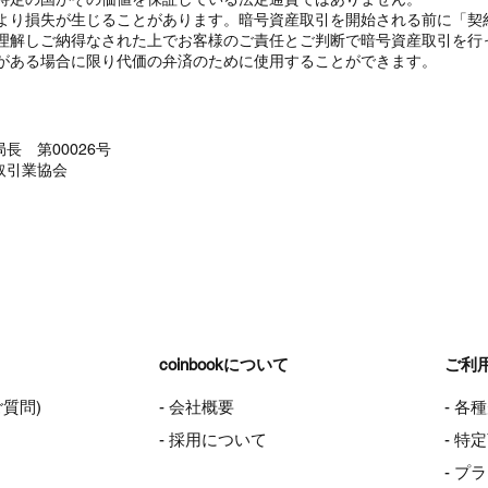
より損失が生じることがあります。暗号資産取引を開始される前に「契
理解しご納得なされた上でお客様のご責任とご判断で暗号資産取引を行
がある場合に限り代価の弁済のために使用することができます。
長 第00026号
取引業協会
coinbookについて
ご利
ご質問)
- 会社概要
- 各
- 採用について
- 
- プ