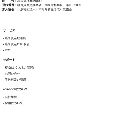
商 号：
株式会社coinbook
登録番号：
暗号資産交換業者 関東財務局長 第00026号
加入協会：
一般社団法人日本暗号資産等取引業協会
サービス
- 暗号資産取引所
- 暗号資産OTC取引
- IEO
サポート
- FAQ(よくあるご質問)
- お問い合せ
- 手数料及び費用
coinbookについて
- 会社概要
- 採用について
ご利用にあたって
- 各種規約
- 特定商取引法に基づく表示
- プライバシーポリシー