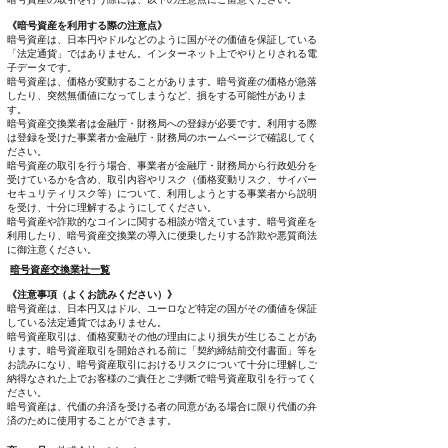
《暗号資産を利用する際の注意点》
暗号資産は、日本円やドルなどのように国がその価値を保証している
「法定通貨」ではありません。インターネット上でやりとりされる電
子データです。
暗号資産は、価格が変動することがあります。暗号資産の価格が急落
したり、突然無価値になってしまうなど、損をする可能性がありま
す。
暗号資産交換業者は金融庁・財務局への登録が必要です。利用する際
は登録を受けた事業者か金融庁・財務局のホームページで確認してく
ださい。
暗号資産の取引を行う場合、事業者が金融庁・財務局から行政処分を
受けているかを含め、取引内容やリスク（価格変動リスク、サイバー
セキュリティリスク等）について、利用しようとする事業者から説明
を受け、十分に理解するようにしてください。
暗号資産や詐欺的なコインに関する相談が増えています。暗号資産を
利用したり、暗号資産交換業の導入に便乗したりする詐欺や悪質商法
に御注意ください。
暗号資産交換業社一覧
《注意事項（よくお読みください）》
暗号資産は、日本円又はドル、ユーロなど特定の国がその価値を保証
している法定通貨ではありません。
暗号資産取引は、価格変動その他の理由により損失が生じることがあ
ります。暗号資産取引を開始される前に「契約締結前交付書面」等を
お読みになり、暗号資産取引におけるリスクについて十分に理解しご
納得なされた上でお客様のご責任とご判断で暗号資産取引を行ってく
ださい。
暗号資産は、代価の弁済を受ける者の同意がある場合に限り代価の弁
済のために使用することができます。