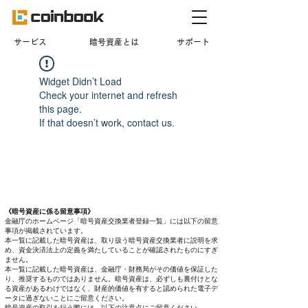
​サービス
暗号資産とは
サポート
Widget Didn’t Load
Check your internet and refresh
this page.
If that doesn’t work, contact us.
《暗号資産に係る留意事項》
金融庁のホームページ「暗号資産交換業者登録一覧」には以下の留意
事項が掲載されています。
本一覧に記載した暗号資産は、取り扱う暗号資産交換業者に説明を求
め、資金決済法上の定義を満たしていることが確認されたものにすぎ
ません。
本一覧に記載した暗号資産は、金融庁・財務局がその価値を保証した
り、推奨するものではありません。暗号資産は、必ずしも裏付けとな
る資産があるわけではなく、財産的価値を有すると認められた電子デ
ータに過ぎないことにご留意ください。
暗号資産の取引を行う際には、以下の注意点にご留意ください。