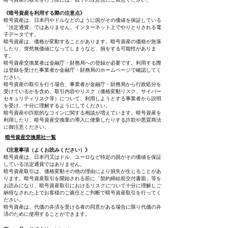
《暗号資産を利用する際の注意点》
暗号資産は、日本円やドルなどのように国がその価値を保証している
「法定通貨」ではありません。インターネット上でやりとりされる電
子データです。
暗号資産は、価格が変動することがあります。暗号資産の価格が急落
したり、突然無価値になってしまうなど、損をする可能性がありま
す。
暗号資産交換業者は金融庁・財務局への登録が必要です。利用する際
は登録を受けた事業者か金融庁・財務局のホームページで確認してく
ださい。
暗号資産の取引を行う場合、事業者が金融庁・財務局から行政処分を
受けているかを含め、取引内容やリスク（価格変動リスク、サイバー
セキュリティリスク等）について、利用しようとする事業者から説明
を受け、十分に理解するようにしてください。
暗号資産や詐欺的なコインに関する相談が増えています。暗号資産を
利用したり、暗号資産交換業の導入に便乗したりする詐欺や悪質商法
に御注意ください。
暗号資産交換業社一覧
《注意事項（よくお読みください）》
暗号資産は、日本円又はドル、ユーロなど特定の国がその価値を保証
している法定通貨ではありません。
暗号資産取引は、価格変動その他の理由により損失が生じることがあ
ります。暗号資産取引を開始される前に「契約締結前交付書面」等を
お読みになり、暗号資産取引におけるリスクについて十分に理解しご
納得なされた上でお客様のご責任とご判断で暗号資産取引を行ってく
ださい。
暗号資産は、代価の弁済を受ける者の同意がある場合に限り代価の弁
済のために使用することができます。