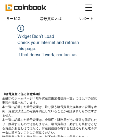
​サービス
暗号資産とは
サポート
Widget Didn’t Load
Check your internet and refresh
this page.
If that doesn’t work, contact us.
《暗号資産に係る留意事項》
金融庁のホームページ「暗号資産交換業者登録一覧」には以下の留意
事項が掲載されています。
本一覧に記載した暗号資産は、取り扱う暗号資産交換業者に説明を求
め、資金決済法上の定義を満たしていることが確認されたものにすぎ
ません。
本一覧に記載した暗号資産は、金融庁・財務局がその価値を保証した
り、推奨するものではありません。暗号資産は、必ずしも裏付けとな
る資産があるわけではなく、財産的価値を有すると認められた電子デ
ータに過ぎないことにご留意ください。
暗号資産の取引を行う際には、以下の注意点にご留意ください。