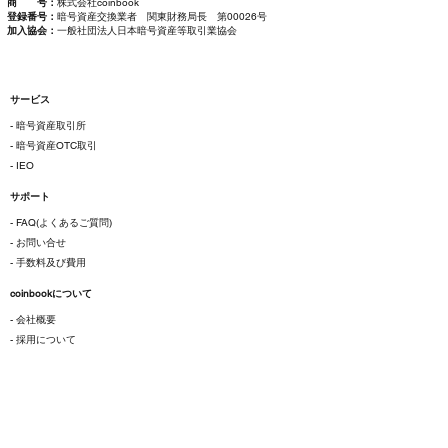
商 号：
株式会社coinbook
登録番号：
暗号資産交換業者 関東財務局長 第00026号
加入協会：
一般社団法人日本暗号資産等取引業協会
サービス
- 暗号資産取引所
- 暗号資産OTC取引
- IEO
サポート
- FAQ(よくあるご質問)
- お問い合せ
- 手数料及び費用
coinbookについて
- 会社概要
- 採用について
ご利用にあたって
- 各種規約
- 特定商取引法に基づく表示
- プライバシーポリシー