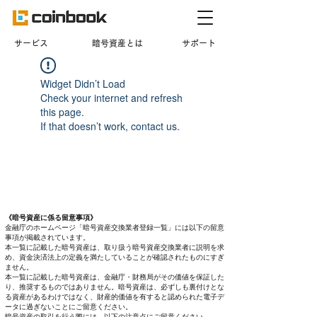
​サービス
暗号資産とは
サポート
Widget Didn’t Load
Check your internet and refresh
this page.
If that doesn’t work, contact us.
《暗号資産に係る留意事項》
金融庁のホームページ「暗号資産交換業者登録一覧」には以下の留意
事項が掲載されています。
本一覧に記載した暗号資産は、取り扱う暗号資産交換業者に説明を求
め、資金決済法上の定義を満たしていることが確認されたものにすぎ
ません。
本一覧に記載した暗号資産は、金融庁・財務局がその価値を保証した
り、推奨するものではありません。暗号資産は、必ずしも裏付けとな
る資産があるわけではなく、財産的価値を有すると認められた電子デ
ータに過ぎないことにご留意ください。
暗号資産の取引を行う際には、以下の注意点にご留意ください。