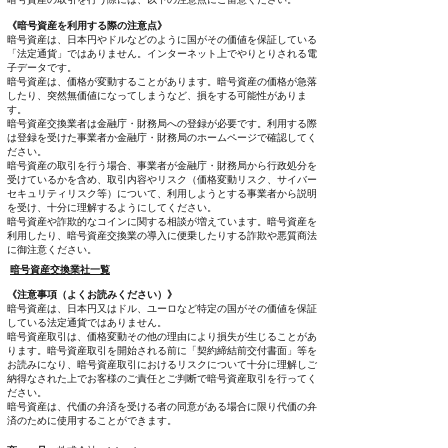
《暗号資産を利用する際の注意点》
暗号資産は、日本円やドルなどのように国がその価値を保証している
「法定通貨」ではありません。インターネット上でやりとりされる電
子データです。
暗号資産は、価格が変動することがあります。暗号資産の価格が急落
したり、突然無価値になってしまうなど、損をする可能性がありま
す。
暗号資産交換業者は金融庁・財務局への登録が必要です。利用する際
は登録を受けた事業者か金融庁・財務局のホームページで確認してく
ださい。
暗号資産の取引を行う場合、事業者が金融庁・財務局から行政処分を
受けているかを含め、取引内容やリスク（価格変動リスク、サイバー
セキュリティリスク等）について、利用しようとする事業者から説明
を受け、十分に理解するようにしてください。
暗号資産や詐欺的なコインに関する相談が増えています。暗号資産を
利用したり、暗号資産交換業の導入に便乗したりする詐欺や悪質商法
に御注意ください。
暗号資産交換業社一覧
《注意事項（よくお読みください）》
暗号資産は、日本円又はドル、ユーロなど特定の国がその価値を保証
している法定通貨ではありません。
暗号資産取引は、価格変動その他の理由により損失が生じることがあ
ります。暗号資産取引を開始される前に「契約締結前交付書面」等を
お読みになり、暗号資産取引におけるリスクについて十分に理解しご
納得なされた上でお客様のご責任とご判断で暗号資産取引を行ってく
ださい。
暗号資産は、代価の弁済を受ける者の同意がある場合に限り代価の弁
済のために使用することができます。