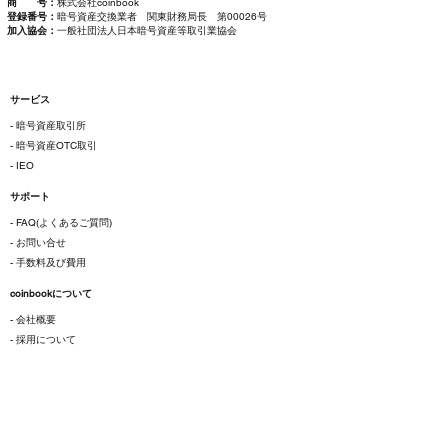
商 号：
株式会社coinbook
登録番号：
暗号資産交換業者 関東財務局長 第00026号
加入協会：
一般社団法人日本暗号資産等取引業協会
サービス
- 暗号資産取引所
- 暗号資産OTC取引
- IEO
サポート
- FAQ(よくあるご質問)
- お問い合せ
- 手数料及び費用
coinbookについて
- 会社概要
- 採用について
ご利用にあたって
- 各種規約
- 特定商取引法に基づく表示
- プライバシーポリシー