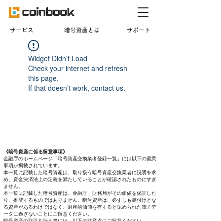
​サービス
暗号資産とは
サポート
Widget Didn’t Load
Check your internet and refresh
this page.
If that doesn’t work, contact us.
《暗号資産に係る留意事項》
金融庁のホームページ「暗号資産交換業者登録一覧」には以下の留意
事項が掲載されています。
本一覧に記載した暗号資産は、取り扱う暗号資産交換業者に説明を求
め、資金決済法上の定義を満たしていることが確認されたものにすぎ
ません。
本一覧に記載した暗号資産は、金融庁・財務局がその価値を保証した
り、推奨するものではありません。暗号資産は、必ずしも裏付けとな
る資産があるわけではなく、財産的価値を有すると認められた電子デ
ータに過ぎないことにご留意ください。
暗号資産の取引を行う際には、以下の注意点にご留意ください。