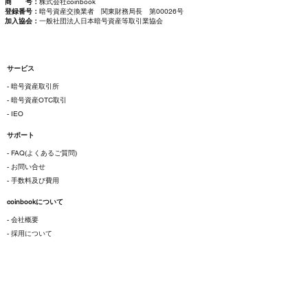
商 号：
株式会社coinbook
登録番号：
暗号資産交換業者 関東財務局長 第00026号
加入協会：
一般社団法人日本暗号資産等取引業協会
サービス
- 暗号資産取引所
- 暗号資産OTC取引
- IEO
サポート
- FAQ(よくあるご質問)
- お問い合せ
- 手数料及び費用
coinbookについて
- 会社概要
- 採用について
ご利用にあたって
- 各種規約
- 特定商取引法に基づく表示
- プライバシーポリシー