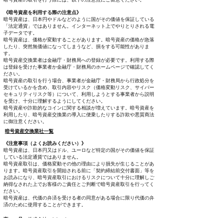
《暗号資産を利用する際の注意点》
暗号資産は、日本円やドルなどのように国がその価値を保証している
「法定通貨」ではありません。インターネット上でやりとりされる電
子データです。
暗号資産は、価格が変動することがあります。暗号資産の価格が急落
したり、突然無価値になってしまうなど、損をする可能性がありま
す。
暗号資産交換業者は金融庁・財務局への登録が必要です。利用する際
は登録を受けた事業者か金融庁・財務局のホームページで確認してく
ださい。
暗号資産の取引を行う場合、事業者が金融庁・財務局から行政処分を
受けているかを含め、取引内容やリスク（価格変動リスク、サイバー
セキュリティリスク等）について、利用しようとする事業者から説明
を受け、十分に理解するようにしてください。
暗号資産や詐欺的なコインに関する相談が増えています。暗号資産を
利用したり、暗号資産交換業の導入に便乗したりする詐欺や悪質商法
に御注意ください。
暗号資産交換業社一覧
《注意事項（よくお読みください）》
暗号資産は、日本円又はドル、ユーロなど特定の国がその価値を保証
している法定通貨ではありません。
暗号資産取引は、価格変動その他の理由により損失が生じることがあ
ります。暗号資産取引を開始される前に「契約締結前交付書面」等を
お読みになり、暗号資産取引におけるリスクについて十分に理解しご
納得なされた上でお客様のご責任とご判断で暗号資産取引を行ってく
ださい。
暗号資産は、代価の弁済を受ける者の同意がある場合に限り代価の弁
済のために使用することができます。