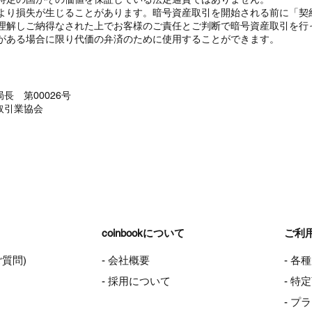
より損失が生じることがあります。暗号資産取引を開始される前に「契
理解しご納得なされた上でお客様のご責任とご判断で暗号資産取引を行
がある場合に限り代価の弁済のために使用することができます。
長 第00026号
取引業協会
coinbookについて
ご利
ご質問)
- 会社概要
- 各
- 採用について
- 
- プ