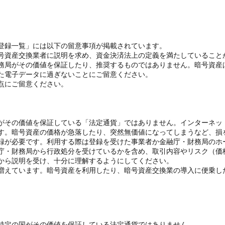
登録一覧」には以下の留意事項が掲載されています。
号資産交換業者に説明を求め、資金決済法上の定義を満たしていること
務局がその価値を保証したり、推奨するものではありません。暗号資産
た電子データに過ぎないことにご留意ください。
点にご留意ください。
がその価値を保証している「法定通貨」ではありません。インターネッ
す。暗号資産の価格が急落したり、突然無価値になってしまうなど、損
録が必要です。利用する際は登録を受けた事業者か金融庁・財務局のホ
庁・財務局から行政処分を受けているかを含め、取引内容やリスク（価
から説明を受け、十分に理解するようにしてください。
増えています。暗号資産を利用したり、暗号資産交換業の導入に便乗し
特定の国がその価値を保証している法定通貨ではありません。