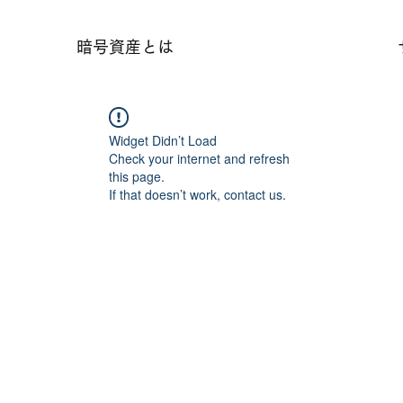
暗号資産とは
Widget Didn’t Load
Check your internet and refresh
this page.
If that doesn’t work, contact us.