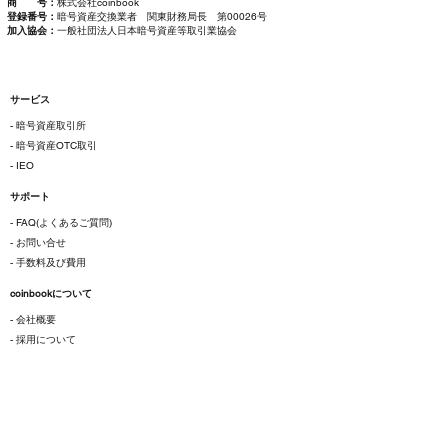
商 号：
株式会社coinbook
登録番号：
暗号資産交換業者 関東財務局長 第00026号
加入協会：
一般社団法人日本暗号資産等取引業協会
サービス
- 暗号資産取引所
- 暗号資産OTC取引
- IEO
サポート
- FAQ(よくあるご質問)
- お問い合せ
- 手数料及び費用
coinbookについて
- 会社概要
- 採用について
ご利用にあたって
- 各種規約
- 特定商取引法に基づく表示
- プライバシーポリシー