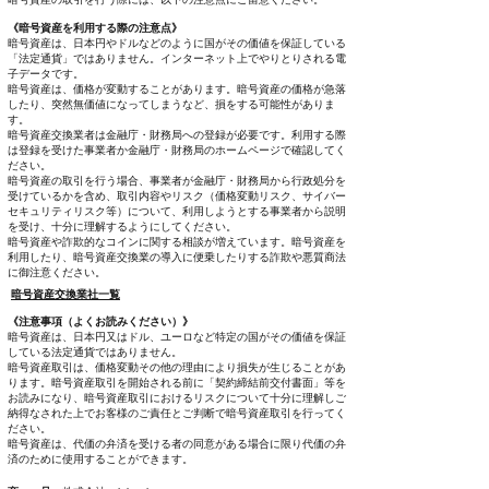
《暗号資産を利用する際の注意点》
暗号資産は、日本円やドルなどのように国がその価値を保証している
「法定通貨」ではありません。インターネット上でやりとりされる電
子データです。
暗号資産は、価格が変動することがあります。暗号資産の価格が急落
したり、突然無価値になってしまうなど、損をする可能性がありま
す。
暗号資産交換業者は金融庁・財務局への登録が必要です。利用する際
は登録を受けた事業者か金融庁・財務局のホームページで確認してく
ださい。
暗号資産の取引を行う場合、事業者が金融庁・財務局から行政処分を
受けているかを含め、取引内容やリスク（価格変動リスク、サイバー
セキュリティリスク等）について、利用しようとする事業者から説明
を受け、十分に理解するようにしてください。
暗号資産や詐欺的なコインに関する相談が増えています。暗号資産を
利用したり、暗号資産交換業の導入に便乗したりする詐欺や悪質商法
に御注意ください。
暗号資産交換業社一覧
《注意事項（よくお読みください）》
暗号資産は、日本円又はドル、ユーロなど特定の国がその価値を保証
している法定通貨ではありません。
暗号資産取引は、価格変動その他の理由により損失が生じることがあ
ります。暗号資産取引を開始される前に「契約締結前交付書面」等を
お読みになり、暗号資産取引におけるリスクについて十分に理解しご
納得なされた上でお客様のご責任とご判断で暗号資産取引を行ってく
ださい。
暗号資産は、代価の弁済を受ける者の同意がある場合に限り代価の弁
済のために使用することができます。