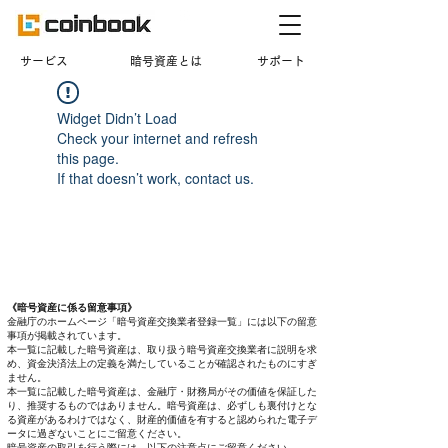
​サービス
暗号資産とは
サポート
Widget Didn’t Load
Check your internet and refresh
this page.
If that doesn’t work, contact us.
《暗号資産に係る留意事項》
金融庁のホームページ「暗号資産交換業者登録一覧」には以下の留意
事項が掲載されています。
本一覧に記載した暗号資産は、取り扱う暗号資産交換業者に説明を求
め、資金決済法上の定義を満たしていることが確認されたものにすぎ
ません。
本一覧に記載した暗号資産は、金融庁・財務局がその価値を保証した
り、推奨するものではありません。暗号資産は、必ずしも裏付けとな
る資産があるわけではなく、財産的価値を有すると認められた電子デ
ータに過ぎないことにご留意ください。
暗号資産の取引を行う際には、以下の注意点にご留意ください。