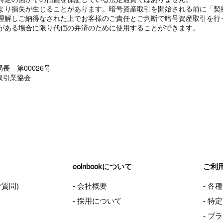
より損失が生じることがあります。暗号資産取引を開始される前に「契
理解しご納得なされた上でお客様のご責任とご判断で暗号資産取引を行
がある場合に限り代価の弁済のために使用することができます。
長 第00026号
取引業協会
coinbookについて
ご利
ご質問)
- 会社概要
- 各
- 採用について
- 
- プ