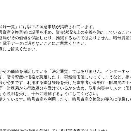
登録一覧」には以下の留意事項が掲載されています。
号資産交換業者に説明を求め、資金決済法上の定義を満たしていること
務局がその価値を保証したり、推奨するものではありません。暗号資産
た電子データに過ぎないことにご留意ください。
点にご留意ください。
がその価値を保証している「法定通貨」ではありません。インターネッ
す。暗号資産の価格が急落したり、突然無価値になってしまうなど、損
録が必要です。利用する際は登録を受けた事業者か金融庁・財務局のホ
庁・財務局から行政処分を受けているかを含め、取引内容やリスク（価
から説明を受け、十分に理解するようにしてください。
増えています。暗号資産を利用したり、暗号資産交換業の導入に便乗し
特定の国がその価値を保証している法定通貨ではありません。