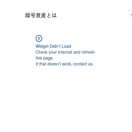
暗号資産とは
Widget Didn’t Load
Check your internet and refresh
this page.
If that doesn’t work, contact us.