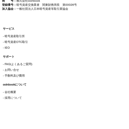
商 号：
株式会社coinbook
登録番号：
暗号資産交換業者 関東財務局長 第00026号
加入協会：
一般社団法人日本暗号資産等取引業協会
サービス
- 暗号資産取引所
- 暗号資産OTC取引
- IEO
サポート
- FAQ(よくあるご質問)
- お問い合せ
- 手数料及び費用
coinbookについて
- 会社概要
- 採用について
ご利用にあたって
- 各種規約
- 特定商取引法に基づく表示
- プライバシーポリシー