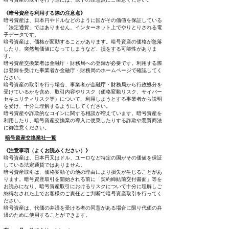
《暗号資産を利用する際の注意点》
暗号資産は、日本円やドルなどのように国がその価値を保証している
「法定通貨」ではありません。インターネット上でやりとりされる電
子データです。
暗号資産は、価格が変動することがあります。暗号資産の価格が急落
したり、突然無価値になってしまうなど、損をする可能性がありま
す。
暗号資産交換業者は金融庁・財務局への登録が必要です。利用する際
は登録を受けた事業者か金融庁・財務局のホームページで確認してく
ださい。
暗号資産の取引を行う場合、事業者が金融庁・財務局から行政処分を
受けているかを含め、取引内容やリスク（価格変動リスク、サイバー
セキュリティリスク等）について、利用しようとする事業者から説明
を受け、十分に理解するようにしてください。
暗号資産や詐欺的なコインに関する相談が増えています。暗号資産を
利用したり、暗号資産交換業の導入に便乗したりする詐欺や悪質商法
に御注意ください。
暗号資産交換業社一覧
《注意事項（よくお読みください）》
暗号資産は、日本円又はドル、ユーロなど特定の国がその価値を保証
している法定通貨ではありません。
暗号資産取引は、価格変動その他の理由により損失が生じることがあ
ります。暗号資産取引を開始される前に「契約締結前交付書面」等を
お読みになり、暗号資産取引におけるリスクについて十分に理解しご
納得なされた上でお客様のご責任とご判断で暗号資産取引を行ってく
ださい。
暗号資産は、代価の弁済を受ける者の同意がある場合に限り代価の弁
済のために使用することができます。