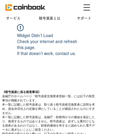
​サービス
暗号資産とは
サポート
Widget Didn’t Load
Check your internet and refresh
this page.
If that doesn’t work, contact us.
《暗号資産に係る留意事項》
金融庁のホームページ「暗号資産交換業者登録一覧」には以下の留意
事項が掲載されています。
本一覧に記載した暗号資産は、取り扱う暗号資産交換業者に説明を求
め、資金決済法上の定義を満たしていることが確認されたものにすぎ
ません。
本一覧に記載した暗号資産は、金融庁・財務局がその価値を保証した
り、推奨するものではありません。暗号資産は、必ずしも裏付けとな
る資産があるわけではなく、財産的価値を有すると認められた電子デ
ータに過ぎないことにご留意ください。
暗号資産の取引を行う際には、以下の注意点にご留意ください。