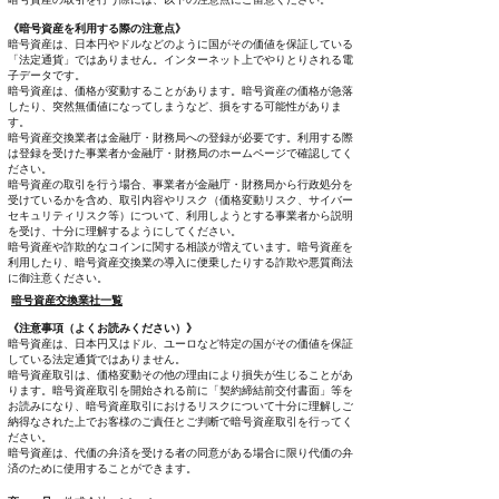
《暗号資産を利用する際の注意点》
暗号資産は、日本円やドルなどのように国がその価値を保証している
「法定通貨」ではありません。インターネット上でやりとりされる電
子データです。
暗号資産は、価格が変動することがあります。暗号資産の価格が急落
したり、突然無価値になってしまうなど、損をする可能性がありま
す。
暗号資産交換業者は金融庁・財務局への登録が必要です。利用する際
は登録を受けた事業者か金融庁・財務局のホームページで確認してく
ださい。
暗号資産の取引を行う場合、事業者が金融庁・財務局から行政処分を
受けているかを含め、取引内容やリスク（価格変動リスク、サイバー
セキュリティリスク等）について、利用しようとする事業者から説明
を受け、十分に理解するようにしてください。
暗号資産や詐欺的なコインに関する相談が増えています。暗号資産を
利用したり、暗号資産交換業の導入に便乗したりする詐欺や悪質商法
に御注意ください。
暗号資産交換業社一覧
《注意事項（よくお読みください）》
暗号資産は、日本円又はドル、ユーロなど特定の国がその価値を保証
している法定通貨ではありません。
暗号資産取引は、価格変動その他の理由により損失が生じることがあ
ります。暗号資産取引を開始される前に「契約締結前交付書面」等を
お読みになり、暗号資産取引におけるリスクについて十分に理解しご
納得なされた上でお客様のご責任とご判断で暗号資産取引を行ってく
ださい。
暗号資産は、代価の弁済を受ける者の同意がある場合に限り代価の弁
済のために使用することができます。