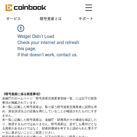
​サービス
暗号資産とは
サポート
Widget Didn’t Load
Check your internet and refresh
this page.
If that doesn’t work, contact us.
《暗号資産に係る留意事項》
金融庁のホームページ「暗号資産交換業者登録一覧」には以下の留意
事項が掲載されています。
本一覧に記載した暗号資産は、取り扱う暗号資産交換業者に説明を求
め、資金決済法上の定義を満たしていることが確認されたものにすぎ
ません。
本一覧に記載した暗号資産は、金融庁・財務局がその価値を保証した
り、推奨するものではありません。暗号資産は、必ずしも裏付けとな
る資産があるわけではなく、財産的価値を有すると認められた電子デ
ータに過ぎないことにご留意ください。
暗号資産の取引を行う際には、以下の注意点にご留意ください。