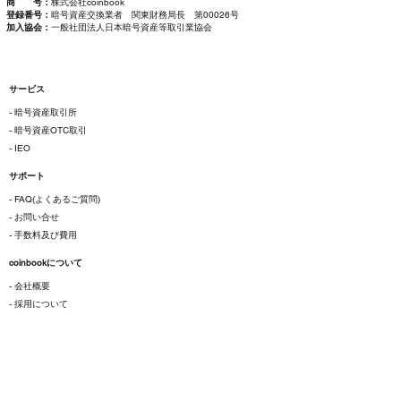
商 号：
株式会社coinbook
登録番号：
暗号資産交換業者 関東財務局長 第00026号
加入協会：
一般社団法人日本暗号資産等取引業協会
サービス
- 暗号資産取引所
- 暗号資産OTC取引
- IEO
サポート
- FAQ(よくあるご質問)
- お問い合せ
- 手数料及び費用
coinbookについて
- 会社概要
- 採用について
ご利用にあたって
- 各種規約
- 特定商取引法に基づく表示
- プライバシーポリシー