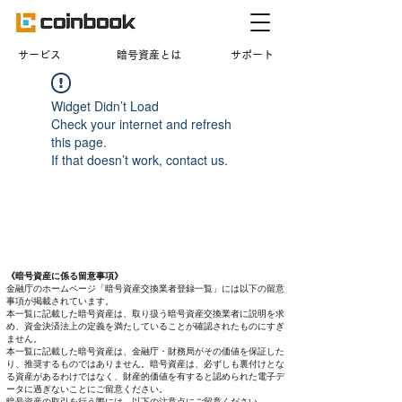
​サービス
暗号資産とは
サポート
Widget Didn’t Load
Check your internet and refresh
this page.
If that doesn’t work, contact us.
《暗号資産に係る留意事項》
金融庁のホームページ「暗号資産交換業者登録一覧」には以下の留意
事項が掲載されています。
本一覧に記載した暗号資産は、取り扱う暗号資産交換業者に説明を求
め、資金決済法上の定義を満たしていることが確認されたものにすぎ
ません。
本一覧に記載した暗号資産は、金融庁・財務局がその価値を保証した
り、推奨するものではありません。暗号資産は、必ずしも裏付けとな
る資産があるわけではなく、財産的価値を有すると認められた電子デ
ータに過ぎないことにご留意ください。
暗号資産の取引を行う際には、以下の注意点にご留意ください。