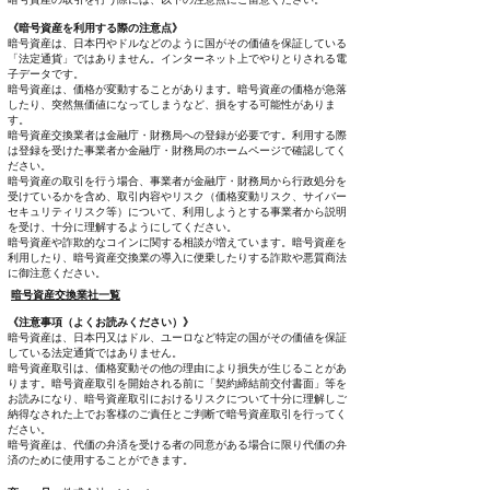
《暗号資産を利用する際の注意点》
暗号資産は、日本円やドルなどのように国がその価値を保証している
「法定通貨」ではありません。インターネット上でやりとりされる電
子データです。
暗号資産は、価格が変動することがあります。暗号資産の価格が急落
したり、突然無価値になってしまうなど、損をする可能性がありま
す。
暗号資産交換業者は金融庁・財務局への登録が必要です。利用する際
は登録を受けた事業者か金融庁・財務局のホームページで確認してく
ださい。
暗号資産の取引を行う場合、事業者が金融庁・財務局から行政処分を
受けているかを含め、取引内容やリスク（価格変動リスク、サイバー
セキュリティリスク等）について、利用しようとする事業者から説明
を受け、十分に理解するようにしてください。
暗号資産や詐欺的なコインに関する相談が増えています。暗号資産を
利用したり、暗号資産交換業の導入に便乗したりする詐欺や悪質商法
に御注意ください。
暗号資産交換業社一覧
《注意事項（よくお読みください）》
暗号資産は、日本円又はドル、ユーロなど特定の国がその価値を保証
している法定通貨ではありません。
暗号資産取引は、価格変動その他の理由により損失が生じることがあ
ります。暗号資産取引を開始される前に「契約締結前交付書面」等を
お読みになり、暗号資産取引におけるリスクについて十分に理解しご
納得なされた上でお客様のご責任とご判断で暗号資産取引を行ってく
ださい。
暗号資産は、代価の弁済を受ける者の同意がある場合に限り代価の弁
済のために使用することができます。