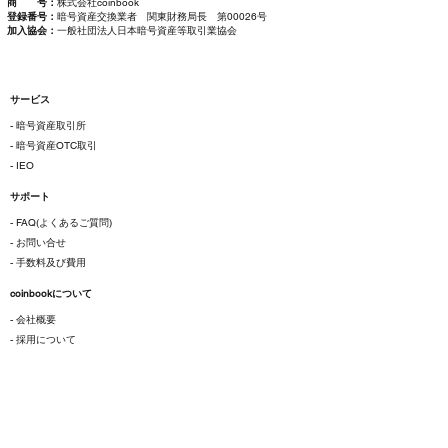
商 号：
株式会社coinbook
登録番号：
暗号資産交換業者 関東財務局長 第00026号
加入協会：
一般社団法人日本暗号資産等取引業協会
サービス
- 暗号資産取引所
- 暗号資産OTC取引
- IEO
サポート
- FAQ(よくあるご質問)
- お問い合せ
- 手数料及び費用
coinbookについて
- 会社概要
- 採用について
ご利用にあたって
- 各種規約
- 特定商取引法に基づく表示
- プライバシーポリシー