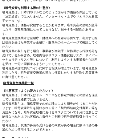
《暗号資産を利用する際の注意点》
暗号資産は、日本円やドルなどのように国がその価値を保証している
「法定通貨」ではありません。インターネット上でやりとりされる電
子データです。
暗号資産は、価格が変動することがあります。暗号資産の価格が急落
したり、突然無価値になってしまうなど、損をする可能性がありま
す。
暗号資産交換業者は金融庁・財務局への登録が必要です。利用する際
は登録を受けた事業者か金融庁・財務局のホームページで確認してく
ださい。
暗号資産の取引を行う場合、事業者が金融庁・財務局から行政処分を
受けているかを含め、取引内容やリスク（価格変動リスク、サイバー
セキュリティリスク等）について、利用しようとする事業者から説明
を受け、十分に理解するようにしてください。
暗号資産や詐欺的なコインに関する相談が増えています。暗号資産を
利用したり、暗号資産交換業の導入に便乗したりする詐欺や悪質商法
に御注意ください。
暗号資産交換業社一覧
《注意事項（よくお読みください）》
暗号資産は、日本円又はドル、ユーロなど特定の国がその価値を保証
している法定通貨ではありません。
暗号資産取引は、価格変動その他の理由により損失が生じることがあ
ります。暗号資産取引を開始される前に「契約締結前交付書面」等を
お読みになり、暗号資産取引におけるリスクについて十分に理解しご
納得なされた上でお客様のご責任とご判断で暗号資産取引を行ってく
ださい。
暗号資産は、代価の弁済を受ける者の同意がある場合に限り代価の弁
済のために使用することができます。