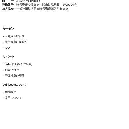
商 号：
株式会社coinbook
登録番号：
暗号資産交換業者 関東財務局長 第00026号
加入協会：
一般社団法人日本暗号資産等取引業協会
サービス
- 暗号資産取引所
- 暗号資産OTC取引
- IEO
サポート
- FAQ(よくあるご質問)
- お問い合せ
- 手数料及び費用
coinbookについて
- 会社概要
- 採用について
ご利用にあたって
- 各種規約
- 特定商取引法に基づく表示
- プライバシーポリシー