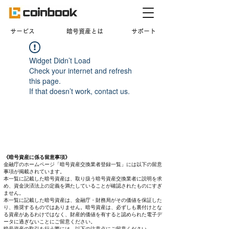
​サービス
暗号資産とは
サポート
Widget Didn’t Load
Check your internet and refresh
this page.
If that doesn’t work, contact us.
《暗号資産に係る留意事項》
金融庁のホームページ「暗号資産交換業者登録一覧」には以下の留意
事項が掲載されています。
本一覧に記載した暗号資産は、取り扱う暗号資産交換業者に説明を求
め、資金決済法上の定義を満たしていることが確認されたものにすぎ
ません。
本一覧に記載した暗号資産は、金融庁・財務局がその価値を保証した
り、推奨するものではありません。暗号資産は、必ずしも裏付けとな
る資産があるわけではなく、財産的価値を有すると認められた電子デ
ータに過ぎないことにご留意ください。
暗号資産の取引を行う際には、以下の注意点にご留意ください。