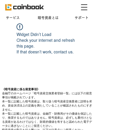
​サービス
暗号資産とは
サポート
Widget Didn’t Load
Check your internet and refresh
this page.
If that doesn’t work, contact us.
《暗号資産に係る留意事項》
金融庁のホームページ「暗号資産交換業者登録一覧」には以下の留意
事項が掲載されています。
本一覧に記載した暗号資産は、取り扱う暗号資産交換業者に説明を求
め、資金決済法上の定義を満たしていることが確認されたものにすぎ
ません。
本一覧に記載した暗号資産は、金融庁・財務局がその価値を保証した
り、推奨するものではありません。暗号資産は、必ずしも裏付けとな
る資産があるわけではなく、財産的価値を有すると認められた電子デ
ータに過ぎないことにご留意ください。
暗号資産の取引を行う際には、以下の注意点にご留意ください。