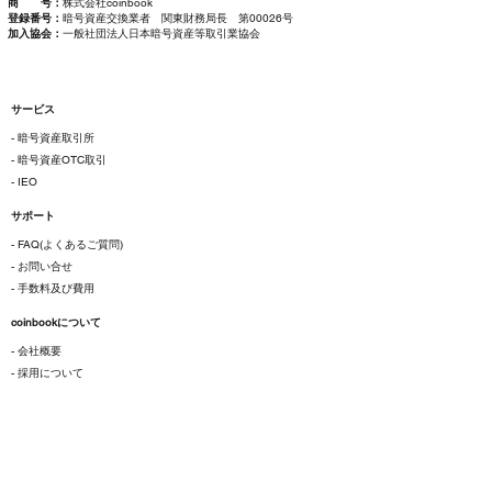
商 号：
株式会社coinbook
登録番号：
暗号資産交換業者 関東財務局長 第00026号
加入協会：
一般社団法人日本暗号資産等取引業協会
サービス
- 暗号資産取引所
- 暗号資産OTC取引
- IEO
サポート
- FAQ(よくあるご質問)
- お問い合せ
- 手数料及び費用
coinbookについて
- 会社概要
- 採用について
ご利用にあたって
- 各種規約
- 特定商取引法に基づく表示
- プライバシーポリシー