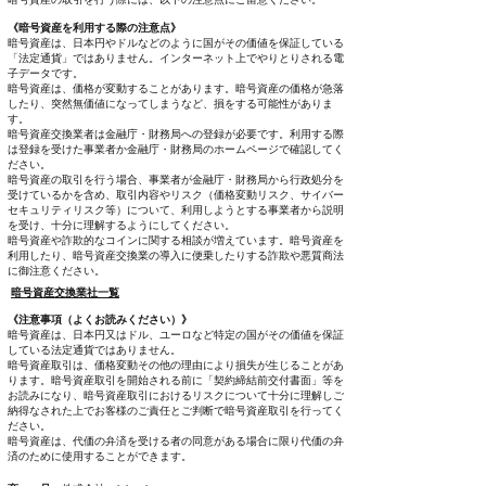
《暗号資産を利用する際の注意点》
暗号資産は、日本円やドルなどのように国がその価値を保証している
「法定通貨」ではありません。インターネット上でやりとりされる電
子データです。
暗号資産は、価格が変動することがあります。暗号資産の価格が急落
したり、突然無価値になってしまうなど、損をする可能性がありま
す。
暗号資産交換業者は金融庁・財務局への登録が必要です。利用する際
は登録を受けた事業者か金融庁・財務局のホームページで確認してく
ださい。
暗号資産の取引を行う場合、事業者が金融庁・財務局から行政処分を
受けているかを含め、取引内容やリスク（価格変動リスク、サイバー
セキュリティリスク等）について、利用しようとする事業者から説明
を受け、十分に理解するようにしてください。
暗号資産や詐欺的なコインに関する相談が増えています。暗号資産を
利用したり、暗号資産交換業の導入に便乗したりする詐欺や悪質商法
に御注意ください。
暗号資産交換業社一覧
《注意事項（よくお読みください）》
暗号資産は、日本円又はドル、ユーロなど特定の国がその価値を保証
している法定通貨ではありません。
暗号資産取引は、価格変動その他の理由により損失が生じることがあ
ります。暗号資産取引を開始される前に「契約締結前交付書面」等を
お読みになり、暗号資産取引におけるリスクについて十分に理解しご
納得なされた上でお客様のご責任とご判断で暗号資産取引を行ってく
ださい。
暗号資産は、代価の弁済を受ける者の同意がある場合に限り代価の弁
済のために使用することができます。