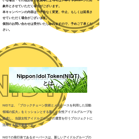
いる場合・その他お取引状況等によっては、本キャンペーンの対
象外とさせていただく場合がございます。
本キャンペーンの内容は、予告なく変更、中止、もしくは延長さ
せていただく場合がございます。
個別のお問い合わせは受付いたしかねますので、予めご了承くだ
さい。
Nippon Idol Tok
en(NIDT)
とは
N
IDTは、「ブロックチェーン技術とメタバースを利用した活動
領域の拡大」をミッシ
ョンとする新しい女性アイドルグループを
組成し、当該女性アイドルグループの運営を行うプロジェクトに
活用する暗号資産です。
NIDTの発行体であるオーバースは、新しいアイドルグループの