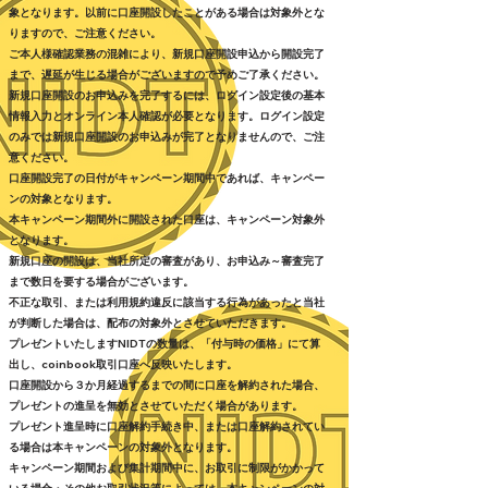
象となります。以前に口座開設したことがある場合は対象外とな
りますので、ご注意ください。
ご本人様確認業務の混雑により、新規口座開設申込から開設完了
まで、遅延が生じる場合がございますので予めご了承ください。
新規口座開設のお申込みを完了するには、ログイン設定後の基本
情報入力とオンライン本人確認が必要となります。ログイン設定
のみでは新規口座開設のお申込みが完了となりませんので、ご注
意ください。
口座開設完了の日付がキャンペーン期間中であれば、キャンペー
ンの対象となります。
本キャンペーン期間外に開設された口座は、キャンペーン対象外
となります。
新規口座の開設は、当社所定の審査があり、お申込み～審査完了
まで数日を要する場合がございます。
不正な取引、または利用規約違反に該当する行為があったと当社
が判断した場合は、配布の対象外とさせていただきます。
プレゼントいたしますNIDTの数量は、「付与時の価格」にて算
出し、coinbook取引口座へ反映いたします。
口座開設から３か月経過するまでの間に口座を解約された場合、
プレゼントの進呈を無効とさせていただく場合があります。
プレゼント進呈時に口座解約手続き中、または口座解約されてい
る場合は本キャンペーンの対象外となります。
キャンペーン期間および集計期間中に、お取引に制限がかかって