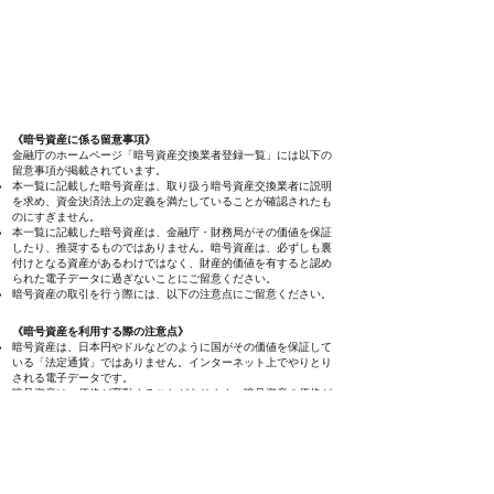
キャンペーン・トップページへ
《暗号資産に係る留意事項》
金融庁のホームページ「暗号資産交換業者登録一覧」には以下の
留意事項が掲載されています。
本一覧に記載した暗号資産は、取り扱う暗号資産交換業者に説明
を求め、資金決済法上の定義を満たしていることが確認されたも
のにすぎません。
本一覧に記載した暗号資産は、金融庁・財務局がその価値を保証
したり、推奨するものではありません。暗号資産は、必ずしも裏
付けとなる資産があるわけではなく、財産的価値を有すると認め
られた電子データに過ぎないことにご留意ください。
暗号資産の取引を行う際には、以下の注意点にご留意ください。
《暗号資産を利用する際の注意点》
暗号資産は、日本円やドルなどのように国がその価値を保証して
いる「法定通貨」ではありません。インターネット上でやりとり
される電子データです。
暗号資産は、価格が変動することがあります。暗号資産の価格が
急落したり、突然無価値になってしまうなど、損をする可能性が
あります。
暗号資産交換業者は金融庁・財務局への登録が必要です。利用す
る際は登録を受けた事業者か金融庁・財務局のホームページで確
認してください。
暗号資産の取引を行う場合、事業者が金融庁・財務局から行政処