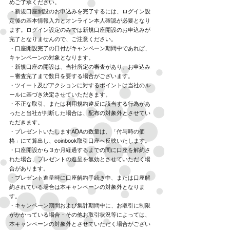
めご了承ください。
・新規口座開設のお申込みを完了するには、ログイン設
定後の基本情報入力とオンライン本人確認が必要となり
ます。ログイン設定のみでは新規口座開設のお申込みが
完了となりませんので、ご注意ください。
・口座開設完了の日付がキャンペーン期間中であれば、
キャンペーンの対象となります。
・新規口座の開設は、当社所定の審査があり、お申込み
～審査完了まで数日を要する場合がございます。
・ツイート及びアクションに対するポイントは当社のル
ールに基づき決定させていただきます。
・不正な取引、または利用規約違反に該当する行為があ
ったと当社が判断した場合は、配布の対象外とさせてい
ただきます。
・プレゼントいたしますADAの数量は、「付与時の価
格」にて算出し、coinbook取引口座へ反映いたします。
・口座開設から３か月経過するまでの間に口座を解約さ
れた場合、プレゼントの進呈を無効とさせていただく場
合があります。
・プレゼント進呈時に口座解約手続き中、または口座解
約されている場合は本キャンペーンの対象外となりま
す。
・キャンペーン期間および集計期間中に、お取引に制限
がかかっている場合・その他お取引状況等によっては、
本キャンペーンの対象外とさせていただく場合がござい