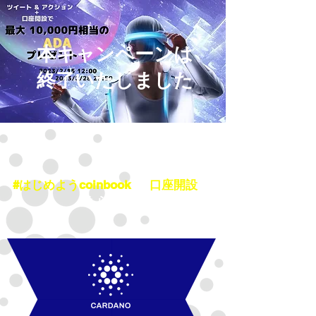
本キャンペーンは
終了いたしました
#はじめようcoinbook
と
口座開設
で
もらえる!!