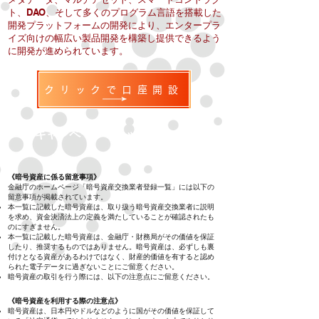
ト、DAO、そして多くのプログラム言語を搭載した
開発プラットフォームの開発により、エンタープラ
イズ向けの幅広い製品開発を構築し提供できるよう
に開発が進められています。
クリックで口座開設
キャンペーン・トップページへ
《暗号資産に係る留意事項》
金融庁のホームページ「暗号資産交換業者登録一覧」には以下の
留意事項が掲載されています。
本一覧に記載した暗号資産は、取り扱う暗号資産交換業者に説明
を求め、資金決済法上の定義を満たしていることが確認されたも
のにすぎません。
本一覧に記載した暗号資産は、金融庁・財務局がその価値を保証
したり、推奨するものではありません。暗号資産は、必ずしも裏
付けとなる資産があるわけではなく、財産的価値を有すると認め
られた電子データに過ぎないことにご留意ください。
暗号資産の取引を行う際には、以下の注意点にご留意ください。
《暗号資産を利用する際の注意点》
暗号資産は、日本円やドルなどのように国がその価値を保証して