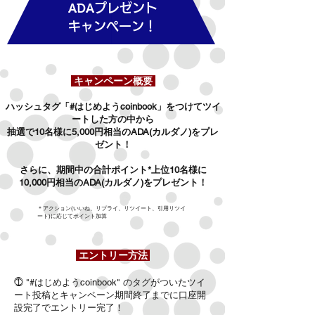
ADA
プレゼント
​キャンペーン！
キャンペーン概要
ハッシュタグ「#はじめようcoinbook」をつけてツイ
ートした方の中から
抽選で10
名様に5,000円相当のADA(カルダノ)をプレ
ゼント！
さらに、期間中の合計ポイント
​*
上
位10名様に
10,000円相当のADA(
カルダノ)をプレゼント！
​＊アクション(いいね、リプライ、リツイート、引用リツイ
ート)に応じてポイント加算
エントリー方法
⓵ "#はじめようcoinbook" のタグがついたツイ
ート投稿とキャンペーン期間終了までに口座開
設完了でエントリー完了！