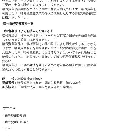
セキュリティリスク等）について、利用しようとする事業者から説明
を受け、十分に理解するようにしてください。
暗号資産や詐欺的なコインに関する相談が増えています。暗号資産を
利用したり、暗号資産交換業の導入に便乗したりする詐欺や悪質商法
に御注意ください。
暗号資産交換業社一覧
《注意事項（よくお読みください）》
暗号資産は、日本円又はドル、ユーロなど特定の国がその価値を保証
している法定通貨ではありません。
暗号資産取引は、価格変動その他の理由により損失が生じることがあ
ります。暗号資産取引を開始される前に「契約締結前交付書面」等を
お読みになり、暗号資産取引におけるリスクについて十分に理解しご
納得なされた上でお客様のご責任とご判断で暗号資産取引を行ってく
ださい。
暗号資産は、代価の弁済を受ける者の同意がある場合に限り代価の弁
済のために使用することができます。
商 号：
株式会社coinbook
登録番号：
暗号資産交換業者 関東財務局長 第00026号
加入協会：
一般社団法人日本暗号資産等取引業協会
サービス
- 暗号資産取引所
- 暗号資産OTC取引
- IEO