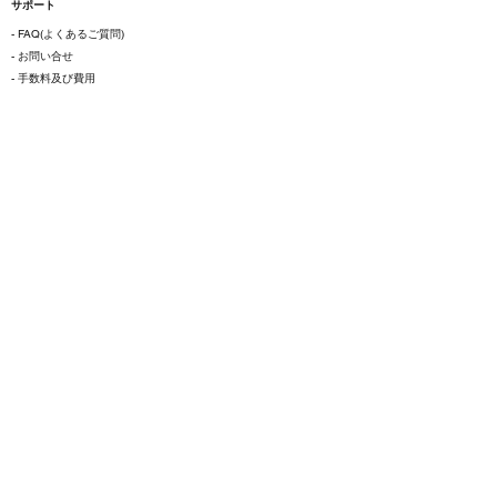
サポート
- FAQ(よくあるご質問)
- お問い合せ
- 手数料及び費用
coinbookについて
- 会社概要
- 採用について
ご利用にあたって
- 各種規約
- 特定商取引法に基づく表示
- プライバシーポリシー
- 最良執行方針
- 情報セキュリティ基本方針
- システムリスク管理に関する基本方針
- 反社会的勢力等との関係遮断に関する基本方針
- マネー・ローンダリング及びテロ資金供与防止に関する基本方針
- 計画されたハードフォークおよび新暗号資産への当社対応方針
- 個人情報保護方針
- 個人データの安全管理に係る基本方針
- 苦情処理および紛争解決に関する方針
- フィッシング詐欺対策について