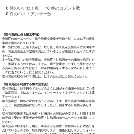
0
件のいいね！数
10
件のコメント数
0
件のベストアンサー数
《暗号資産に係る留意事項》
金融庁のホームページ「暗号資産交換業者登録一覧」には以下の留意
事項が掲載されています。
本一覧に記載した暗号資産は、取り扱う暗号資産交換業者に説明を求
め、資金決済法上の定義を満たしていることが確認されたものにすぎ
ません。
本一覧に記載した暗号資産は、金融庁・財務局がその価値を保証した
り、推奨するものではありません。暗号資産は、必ずしも裏付けとな
る資産があるわけではなく、財産的価値を有すると認められた電子デ
ータに過ぎないことにご留意ください。
暗号資産の取引を行う際には、以下の注意点にご留意ください。
《暗号資産を利用する際の注意点》
暗号資産は、日本円やドルなどのように国がその価値を保証している
「法定通貨」ではありません。インターネット上でやりとりされる電
子データです。
暗号資産は、価格が変動することがあります。暗号資産の価格が急落
したり、突然無価値になってしまうなど、損をする可能性がありま
す。
暗号資産交換業者は金融庁・財務局への登録が必要です。利用する際
は登録を受けた事業者か金融庁・財務局のホームページで確認してく
ださい。
暗号資産の取引を行う場合、事業者が金融庁・財務局から行政処分を
受けているかを含め、取引内容やリスク（価格変動リスク、サイバー